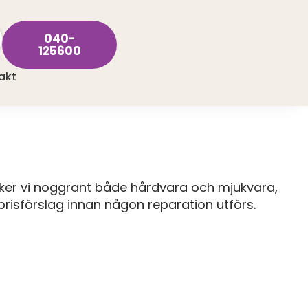
040-
125600
akt
öker vi noggrant både hårdvara och mjukvara,
t prisförslag innan någon reparation utförs.