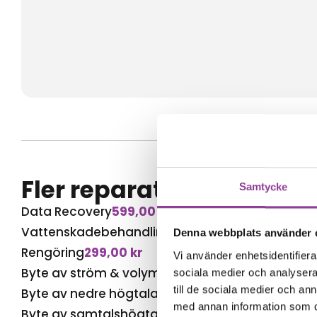
Fler reparationer för s
Samtycke
Data Recovery
599,00
kr
Vattenskadebehandling
499,00
kr
Denna webbplats använder 
Rengöring
299,00
kr
Vi använder enhetsidentifierar
Byte av ström & volym
699,00
kr
sociala medier och analysera 
till de sociala medier och a
Byte av nedre högtalare
699,00
kr
med annan information som du 
Byte av samtalshögtalare
699,00
kr