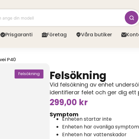
Prisgaranti
Företag
Våra butiker
Kont
ei P40
Felsökning
Felsökning
Vid felsökning av enhet unders
identifierar felet och ger dig et
299,00
kr
Symptom
Enheten startar inte
Enheten har ovanliga symptom
Enheten har vattenskador