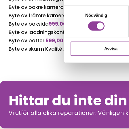
Byte av bakre kamera
999,00
kr
Samtyckesval
Byte av främre kamera
599,00
kr
Nödvändig
Byte av baksida
999,00
kr
Byte av laddningskontakt
699,00
kr
Byte av batteri
599,00
kr
Byte av skärm Kvalité A (Original Display)
1 699,
Avvisa
Hittar du inte di
Vi utför alla olika reparationer. Vänligen 