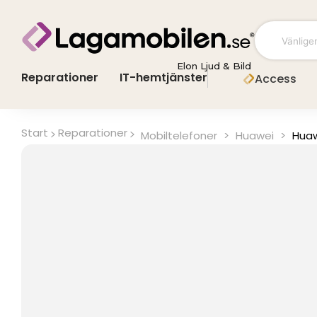
Hoppa
till
innehåll
Elon Ljud & Bild
Reparationer
IT-hemtjänster
Access
Start
Reparationer
Mobiltelefoner
>
Huawei
>
Huaw