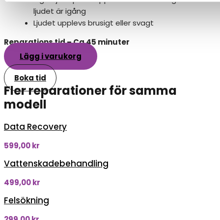
ljudet är igång
Ljudet upplevs brusigt eller svagt
Reparations tid – Ca 45 minuter
Lägg i varukorg
Boka tid
Fler reparationer för samma
modell
Data Recovery
599,00
kr
Vattenskadebehandling
499,00
kr
Felsökning
299,00
kr