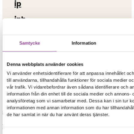
ip
iph
xia
Samtycke
Information
xiaomi
iphon
Denna webbplats använder cookies
Vi använder enhetsidentifierare för att anpassa innehållet o
iphone 13
till användarna, tillhandahålla funktioner för sociala medier 
vår trafik. Vi vidarebefordrar även sådana identifierare och 
information från din enhet till de sociala medier och annons- 
skrivare
analysföretag som vi samarbetar med. Dessa kan i sin tur 
informationen med annan information som du har tillhandahåll
Load More
de har samlat in när du har använt deras tjänster.
0,00
kr
0
Varukorg
Start