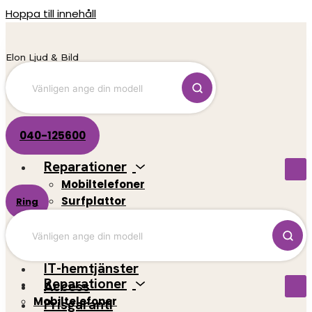
Hoppa till innehåll
Elon Ljud & Bild
040-125600
Reparationer
Mobiltelefoner
Surfplattor
Ring
El-scootrar
Datorer
Spelkonsoler
IT-hemtjänster
Reparationer
Access
Mobiltelefoner
Prisgaranti