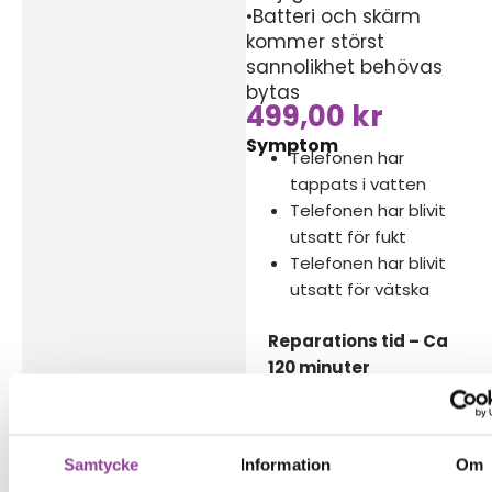
•Batteri och skärm
kommer störst
sannolikhet behövas
bytas
499,00
kr
Symptom
Telefonen har
tappats i vatten
Telefonen har blivit
utsatt för fukt
Telefonen har blivit
utsatt för vätska
Reparations tid – Ca
120 minuter
Vi lämnar ingen
garanti på denna
reparation
Samtycke
Information
Om