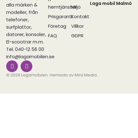
Laga mobil Malmö
alla märken &
hemtjänster
Miljö
modeller, från
Prisgaranti
Kontakt
telefoner,
Företag
Villkor
surfplattor,
datorer, konsoler,
FAQ
GDPR
El-scootrar m.m.
Tel. 040-12 56 00
info@lagamobilen.se
I
F
n
a
s
c
© 2026 Lagamobilen. Hemsida av
Mira Media
.
t
e
a
b
g
o
r
o
a
k
m
-
f