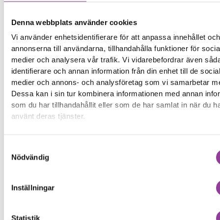
Boka tid
Denna webbplats använder cookies
Vi använder enhetsidentifierare för att anpassa innehållet oc
annonserna till användarna, tillhandahålla funktioner för socia
medier och analysera vår trafik. Vi vidarebefordrar även såd
Fler reparationer för samma
identifierare och annan information från din enhet till de socia
modell
medier och annons- och analysföretag som vi samarbetar m
Dessa kan i sin tur kombinera informationen med annan info
Data Recovery
599,00
kr
som du har tillhandahållit eller som de har samlat in när du h
Felsökning
299,00
kr
använt deras tjänster.
Rengöring
299,00
kr
Byte av ström & volym
699,00
kr
Samtyckesval
Byte av nedre högtalare
699,00
kr
Nödvändig
Byte av samtalshögtalare
699,00
kr
Byte av bakre kamera
999,00
kr
Inställningar
Byte av främre kamera
599,00
kr
Byte av baksida
999,00
kr
Statistik