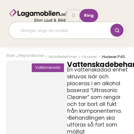
Hoppa
till
Ring
innehåll
Elon Ljud & Bild
Start
Reparationer
Mobiltelefoner
>
Huawei
>
Huawei P40
Vattenskadebeha
Vattenskada
En vattenskadad enhet
skruvas isär och
placeras i en alkohol
baserad “Ultrasonic
Cleaner” som rengör
och tar bort all fukt
från komponenterna.
•Behandlingen ska
utföras så fort som
möjligt