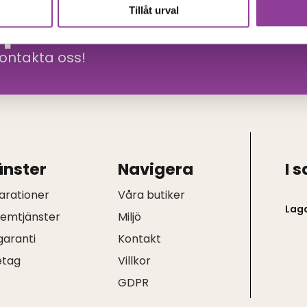
Tillåt urval
n produkt?
kontakta oss!
änster
Navigera
I 
arationer
Våra butiker
Lag
hemtjänster
Miljö
garanti
Kontakt
etag
Villkor
Q
GDPR