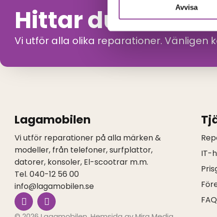
Avvisa
Hittar du inte di
Vi utför alla olika reparationer. Vänligen 
Lagamobilen
Tj
Vi utför reparationer på alla märken &
Rep
modeller, från telefoner, surfplattor,
IT-
datorer, konsoler, El-scootrar m.m.
Pris
Tel. 040-12 56 00
För
info@lagamobilen.se
I
F
FA
n
a
s
c
© 2026 Lagamobilen. Hemsida av
Mira Media
.