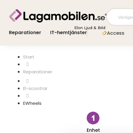
Hoppa
till
innehåll
Elon Ljud & Bild
Reparationer
IT-hemtjänster
Access
Start
El-scootrar
EWheels
Enhet