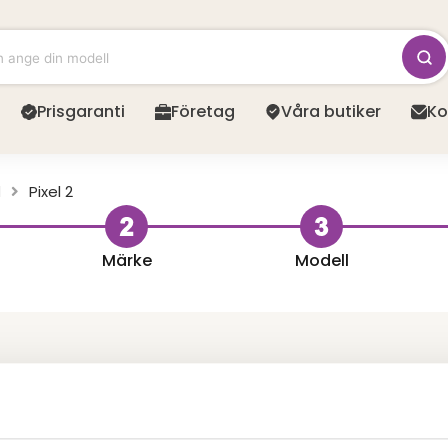
Prisgaranti
Företag
Våra butiker
Ko
l
Pixel 2
Märke
Modell