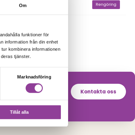
elsökning
Rengöring
Om
Google Pixel 2
Rengöring
299,00
kr
andahålla funktioner för
n information från din enhet
 tur kombinera informationen
deras tjänster.
Marknadsföring
Kontakta oss
Tillåt alla