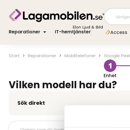
Hoppa
till
innehåll
Elon Ljud & Bild
Reparationer
IT-hemtjänster
Access
Start
Mobiltelefoner
Google Pixe
Enhet
Vilken modell har du?
Sök direkt