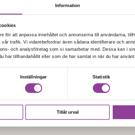
Batteri
F
Information
l 2
Google Pixel 2
batteri
Felsökning
cookies
kr
299,00
kr
e för att anpassa innehållet och annonserna till användarna, tillh
vår trafik. Vi vidarebefordrar även sådana identifierare och anna
nnons- och analysföretag som vi samarbetar med. Dessa kan i sin
har tillhandahållit eller som de har samlat in när du har använt 
Inställningar
Statistik
n produkt?
kontakta oss!
Tillåt urval