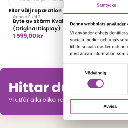
Skärmbyte
Samtycke
Eller välj reparation
Google Pixel 2
Google Pixe
Byte av skärm Kvalité A
Byte av 
Denna webbplats använder 
699,00
(Original Display)
Vi använder enhetsidentifierar
1 599,00
kr
sociala medier och analysera 
till de sociala medier och a
med annan information som du 
Samtyckesval
Nödvändig
Hittar du inte di
Vi utför alla olika reparationer. Vänligen 
Avvisa