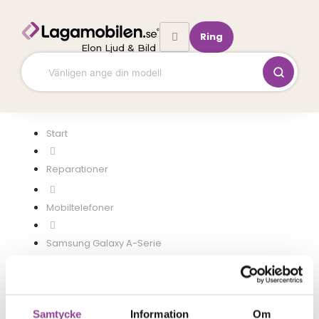
Hoppa
till
Ring
innehåll
Elon Ljud & Bild
Start
Mobiltelefoner
Samsung Galaxy A-Serie
Samsung A21S
Samtycke
Information
Om