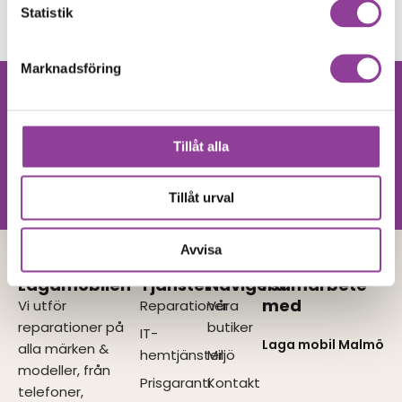
499,00
kr
599,00
kr
Statistik
Marknadsföring
Hittar du inte
Kontakta oss
din produkt?
Tillåt alla
Vi utför alla olika reparationer.
Vänligen kontakta oss!
Tillåt urval
Avvisa
Lagamobilen
Tjänster
Navigera
I samarbete
med
Vi utför
Reparationer
Våra
reparationer på
butiker
IT-
Laga mobil Malmö
alla märken &
hemtjänster
Miljö
modeller, från
Prisgaranti
Kontakt
telefoner,