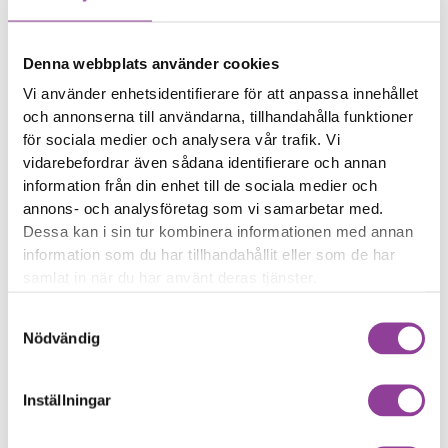
Enhet
Märke
Modell
Reparation
Vilken modell har du?
Denna webbplats använder cookies
Sök direkt
Vi använder enhetsidentifierare för att anpassa innehållet
och annonserna till användarna, tillhandahålla funktioner
för sociala medier och analysera vår trafik. Vi
vidarebefordrar även sådana identifierare och annan
information från din enhet till de sociala medier och
Eller välj reparation
annons- och analysföretag som vi samarbetar med.
Skärmbyte
Batteri
Klicka här
Klicka här
Samsung Galaxy A21S
Samsung Galaxy A21S
Dessa kan i sin tur kombinera informationen med annan
Byte av skärm Kvalité A
Byte av batteri
information som du har tillhandahållit eller som de har
699,00
kr
(Original Display)
samlat in när du har använt deras tjänster.
1 399,00
kr
Samtyckesval
Felsökning
Rengöring
Klicka här
Klicka här
Samsung Galaxy A21S
Samsung Galaxy A21S
Nödvändig
Felsökning
Rengöring
299,00
kr
299,00
kr
Vattenskada
Data recovery
Inställningar
Klicka här
Klicka här
Samsung Galaxy A21S
Samsung Galaxy A21S
Vattenskadebehandling
Data Recovery