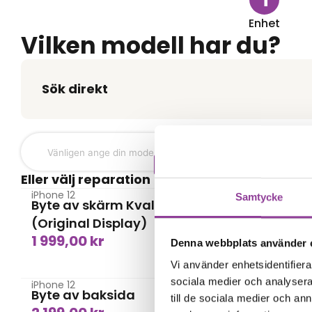
Enhet
Vilken modell har du?
Sök direkt
Skärmbyte
Eller välj reparation
iPhone 12
iPhone 12
Samtycke
Byte av skärm Kvalité A
Byte av
(Original Display)
(Tredjep
1 999,00
kr
1 299,0
Denna webbplats använder 
Baksida
Vi använder enhetsidentifierar
sociala medier och analysera 
iPhone 12
iPhone 12
Byte av baksida
Byte av
till de sociala medier och a