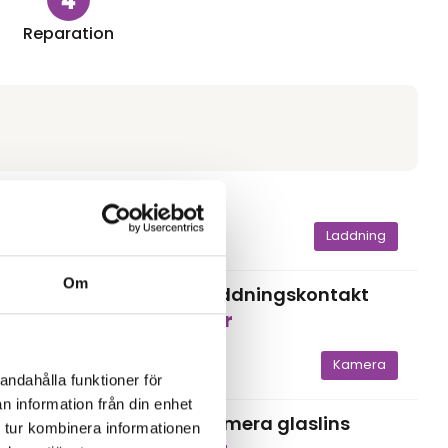
Reparation
Batteri
Laddning
iPhone 12
Om
Byte av laddningskontakt
1 599,00
kr
Kamera
Kamera
andahålla funktioner för
n information från din enhet
iPhone 12
a
Byte av kamera glaslins
 tur kombinera informationen