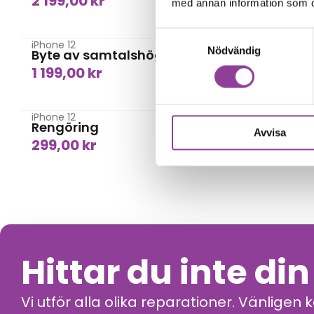
2 199,00
kr
1 499,0
med annan information som du 
Högtalare
Samtyckesval
iPhone 12
iPhone 12
Nödvändig
Byte av samtalshögtalare
Byte av
1 199,00
kr
1 199,0
Rengöring
iPhone 12
iPhone 12
Rengöring
Vattens
Avvisa
299,00
kr
899,00
Hittar du inte di
Vi utför alla olika reparationer. Vänligen 