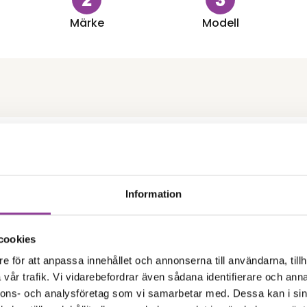
Märke
Modell
Skärmbyte
iPhone 12
Information
 skärm
Byte av batteri
699,00
kr
artstillverkad)
0
kr
cookies
Kamera
e för att anpassa innehållet och annonserna till användarna, tillh
vår trafik. Vi vidarebefordrar även sådana identifierare och anna
iPhone 12
 främre kamera
Byte av bakre kamer
nnons- och analysföretag som vi samarbetar med. Dessa kan i sin