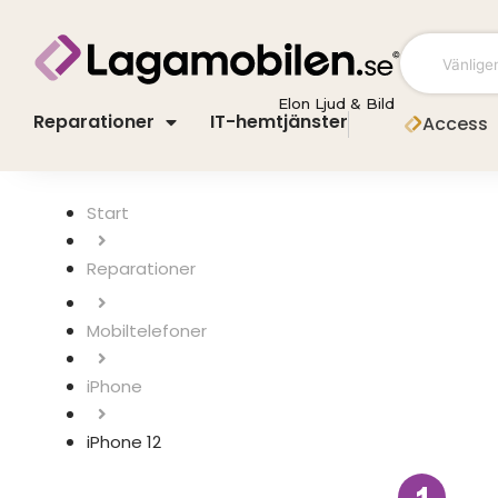
Hoppa
till
innehåll
Elon Ljud & Bild
Reparationer
IT-hemtjänster
Access
Start
Mobiltelefoner
iPhone
iPhone 12