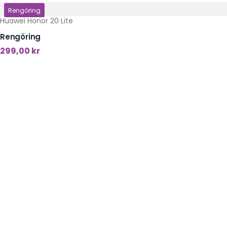
Klicka här
Rengöring
Huawei Honor 20 Lite
Rengöring
299,00
kr