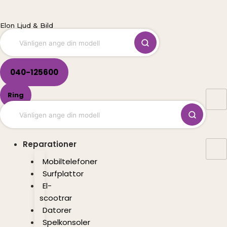
Hoppa
till
Elon Ljud & Bild
innehåll
040-125600
Ring
Reparationer
Mobiltelefoner
Surfplattor
El-
scootrar
Datorer
Spelkonsoler