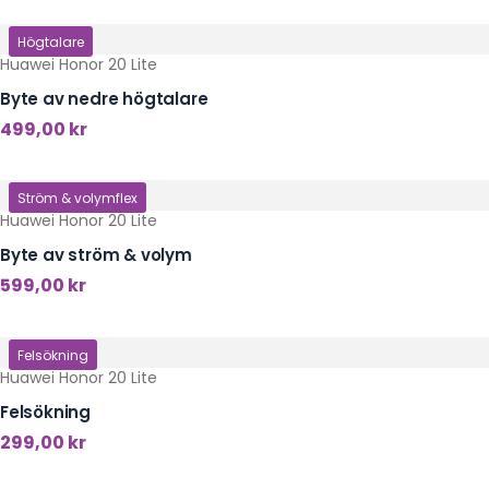
Klicka här
Högtalare
Huawei Honor 20 Lite
Byte av nedre högtalare
499,00
kr
Klicka här
Ström & volymflex
Huawei Honor 20 Lite
Byte av ström & volym
599,00
kr
Klicka här
Felsökning
Huawei Honor 20 Lite
Felsökning
299,00
kr