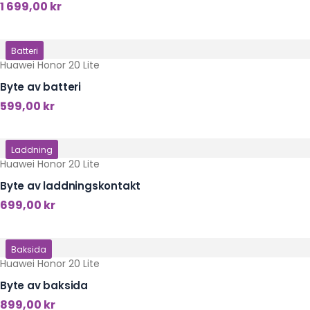
1 699,00
kr
Klicka här
Batteri
Huawei Honor 20 Lite
Byte av batteri
599,00
kr
Klicka här
Laddning
Huawei Honor 20 Lite
Byte av laddningskontakt
699,00
kr
Klicka här
Baksida
Huawei Honor 20 Lite
Byte av baksida
899,00
kr