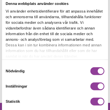
Eller välj reparation
Skärmbyte
Batteri
Denna webbplats använder cookies
Klicka här
Klicka här
iPad Pro 11 (Gen 1)
iPad Pro 11 (Gen 1)
Byte av en komplett
Byte av batteri
Vi använder enhetsidentifierare för att anpassa innehållet
1 299,00
kr
skärm
och annonserna till användarna, tillhandahålla funktioner
2 899,00
kr
för sociala medier och analysera vår trafik. Vi
vidarebefordrar även sådana identifierare och annan
Laddning
Rengöring
Klicka här
Klicka här
iPad Pro 11 (Gen 1)
iPad Pro 11 (Gen 1)
information från din enhet till de sociala medier och
Byte av
Rengöring
annons- och analysföretag som vi samarbetar med.
499,00
kr
laddningskontakt
Dessa kan i sin tur kombinera informationen med annan
1 499,00
kr
information som du har tillhandahållit eller som de har
Vattenskada
Data recovery
samlat in när du har använt deras tjänster.
Klicka här
Klicka här
iPad Pro 11 (Gen 1)
iPad Pro 11 (Gen 1)
Vattenskadebehandling
Data Recovery
Samtyckesval
899,00
kr
899,00
kr
Nödvändig
Felsökning
Klicka här
iPad Pro 11 (Gen 1)
Felsökning
Inställningar
399,00
kr
Statistik