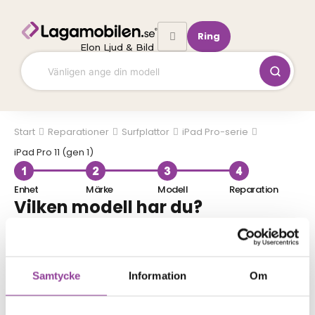
Hoppa
till
Ring
innehåll
Elon Ljud & Bild
Start
Surfplattor
iPad Pro-serie
iPad Pro 11 (gen 1)
Enhet
Märke
Modell
Reparation
Vilken modell har du?
Sök direkt
Samtycke
Information
Om