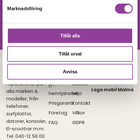
Hittar du inte
Marknadsföring
Kontakta oss
din produkt?
Vi utför alla olika reparationer.
Vänligen kontakta oss!
Tillåt alla
Tillåt urval
Lagamobilen
Tjänster
Navigera
I samarbete
Avvisa
med
Vi utför
Reparationer
Våra
reparationer på
butiker
IT-
Laga mobil Malmö
alla märken &
hemtjänster
Miljö
modeller, från
Prisgaranti
Kontakt
telefoner,
Företag
Villkor
surfplattor,
datorer, konsoler,
FAQ
GDPR
El-scootrar m.m.
Tel. 040-12 56 00