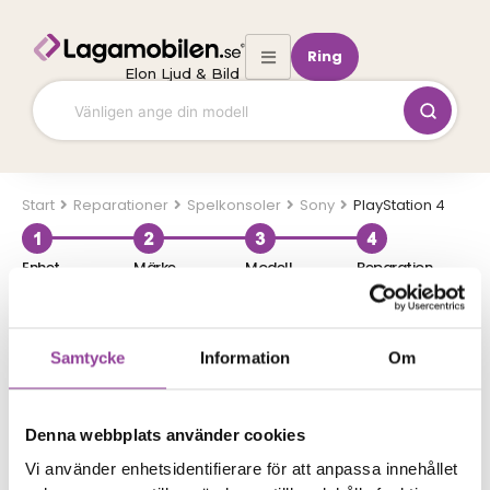
Hoppa
till
Ring
innehåll
Elon Ljud & Bild
Start
Spelkonsoler
Sony
PlayStation 4
Enhet
Märke
Modell
Reparation
Vilken modell har du?
Sök direkt
Samtycke
Information
Om
Denna webbplats använder cookies
Eller välj reparation
Vi använder enhetsidentifierare för att anpassa innehållet
HDMI
Laddning