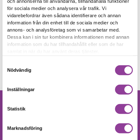
Klicka här
Klicka här
och annonserna till användarna, tillhandahålla funktioner
PlayStation 4
PlayStation 4
Byte av HDMI port
Byte av Laddkontakt för
för sociala medier och analysera vår trafik. Vi
1 699,00
kr
handkontroll
vidarebefordrar även sådana identifierare och annan
999,00
kr
information från din enhet till de sociala medier och
CD läsare
Ominstallation
annons- och analysföretag som vi samarbetar med.
Klicka här
Klicka här
PlayStation 4
PlayStation 4
Dessa kan i sin tur kombinera informationen med annan
Byte av CD-skiva läsare
Ominstallation
information som du har tillhandahållit eller som de har
2 499,00
kr
799,00
kr
samlat in när du har använt deras tjänster.
Rengöring
Felsökning
Klicka här
Klicka här
PlayStation 4
PlayStation 4
Samtyckesval
Rengöring
Felsökning
Nödvändig
599,00
kr
599,00
kr
Inställningar
Hittar du inte
Statistik
Kontakta oss
din produkt?
Vi utför alla olika reparationer.
Marknadsföring
Vänligen kontakta oss!