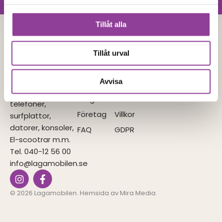
Tillåt alla
Lagamobilen
Tjänster
Navigera
I samarbete
Tillåt urval
med
Vi utför
Reparationer
Våra
reparationer på
butiker
IT-
Laga mobil Malmö
alla märken &
Avvisa
hemtjänster
Miljö
modeller, från
Prisgaranti
Kontakt
telefoner,
Företag
Villkor
surfplattor,
datorer, konsoler,
FAQ
GDPR
El-scootrar m.m.
Tel. 040-12 56 00
info@lagamobilen.se
I
F
n
a
s
c
© 2026 Lagamobilen. Hemsida av
Mira Media
.
t
e
a
b
g
o