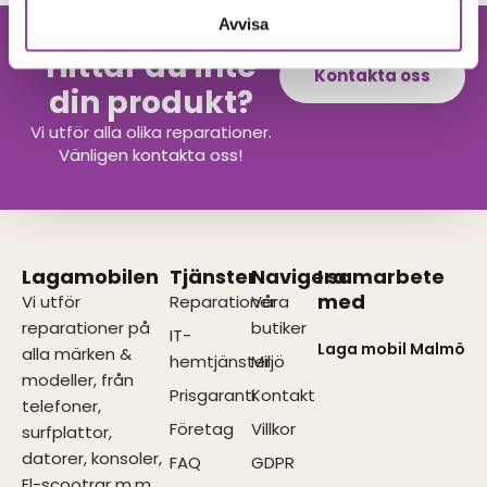
Avvisa
Hittar du inte
Kontakta oss
din produkt?
Vi utför alla olika reparationer.
Vänligen kontakta oss!
Lagamobilen
Tjänster
Navigera
I samarbete
med
Vi utför
Reparationer
Våra
reparationer på
butiker
IT-
Laga mobil Malmö
alla märken &
hemtjänster
Miljö
modeller, från
Prisgaranti
Kontakt
telefoner,
Företag
Villkor
surfplattor,
datorer, konsoler,
FAQ
GDPR
El-scootrar m.m.