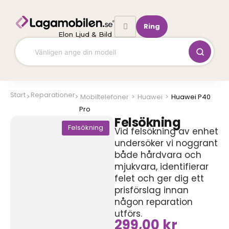
Hoppa
till
Ring
innehåll
Elon Ljud & Bild
Start
Reparationer
Mobiltelefoner
>
Huawei
>
Huawei P40
Pro
Felsökning
Felsökning
Vid felsökning av enhet
undersöker vi noggrant
både hårdvara och
mjukvara, identifierar
felet och ger dig ett
prisförslag innan
någon reparation
utförs.
299,00
kr