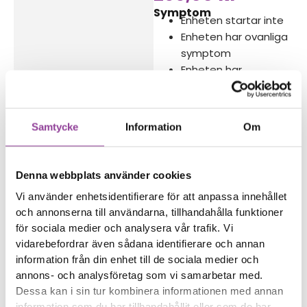
Symptom
Enheten startar inte
Enheten har ovanliga
symptom
Enheten har
vattenskador
Reparations tid – Ca
Samtycke
Information
Om
30 minuter
Felsökningen är
kostnadsfri vid en
Denna webbplats använder cookies
reparation på enheten
Vi använder enhetsidentifierare för att anpassa innehållet
och annonserna till användarna, tillhandahålla funktioner
Boka tid
för sociala medier och analysera vår trafik. Vi
vidarebefordrar även sådana identifierare och annan
information från din enhet till de sociala medier och
annons- och analysföretag som vi samarbetar med.
Dessa kan i sin tur kombinera informationen med annan
information som du har tillhandahållit eller som de har