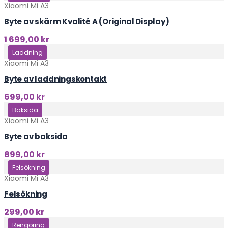
Xiaomi Mi A3
Byte av skärm Kvalité A (Original Display)
1 699,00
kr
Klicka här
Laddning
Xiaomi Mi A3
Byte av laddningskontakt
699,00
kr
Klicka här
Baksida
Xiaomi Mi A3
Byte av baksida
899,00
kr
Klicka här
Felsökning
Xiaomi Mi A3
Felsökning
299,00
kr
Klicka här
Rengöring