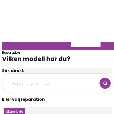
Reparation
Vilken modell har du?
Sök direkt
Eller välj reparation
Klicka här
Skärmbyte