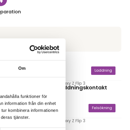
paration
Om
Batteri
Laddning
Samsung Galaxy Z Flip 3
Byte av laddningskontakt
999,00
kr
andahålla funktioner för
n information från din enhet
Kamera
Felsökning
 tur kombinera informationen
deras tjänster.
Samsung Galaxy Z Flip 3
a
Felsökning