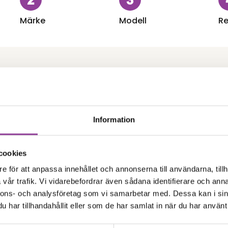
Märke
Modell
Re
Information
Skärmbyte
laxy Z Flip 3
Samsung Galaxy Z Flip 3
yttre skärm Kvalité A
Byte av batteri
cookies
999,00
kr
l Display)
e för att anpassa innehållet och annonserna till användarna, tillh
0
kr
vår trafik. Vi vidarebefordrar även sådana identifierare och anna
Kamera
nnons- och analysföretag som vi samarbetar med. Dessa kan i sin
har tillhandahållit eller som de har samlat in när du har använt 
laxy Z Flip 3
Samsung Galaxy Z Flip 3
 främre kamera
Byte av bakre kamer