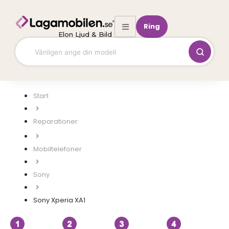
Hoppa
till
Ring
innehåll
Elon Ljud & Bild
Start
Mobiltelefoner
Sony
Sony Xperia XA1