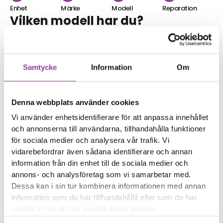
Enhet
Märke
Modell
Reparation
Vilken modell har du?
Sök direkt
Samtycke
Information
Om
Eller välj reparation
Denna webbplats använder cookies
Skärmbyte
Batteri
Klicka här
Klicka här
Sony Xperia XA1
Sony Xperia XA1
Vi använder enhetsidentifierare för att anpassa innehållet
Byte av skärm Kvalité A
Byte av batteri
599,00
kr
och annonserna till användarna, tillhandahålla funktioner
(Original Display)
för sociala medier och analysera vår trafik. Vi
1 399,00
kr
vidarebefordrar även sådana identifierare och annan
Laddning
Baksida
Klicka här
Klicka här
information från din enhet till de sociala medier och
Sony Xperia XA1
Sony Xperia XA1
Byte av
Byte av baksida
annons- och analysföretag som vi samarbetar med.
399,00
kr
laddningskontakt
Dessa kan i sin tur kombinera informationen med annan
499,00
kr
information som du har tillhandahållit eller som de har
Kamera
Kamera
samlat in när du har använt deras tjänster.
Klicka här
Klicka här
Sony Xperia XA1
Sony Xperia XA1