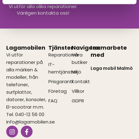
Vi utför alla olika reparationer.
Vänligen kontakta oss!
Lagamobilen
Tjänster
Navigera
I samarbete
med
Vi utför
Reparationer
Våra
reparationer på
butiker
IT-
Laga mobil Malmö
alla märken &
hemtjänster
Miljö
modeller, från
Prisgaranti
Kontakt
telefoner,
Företag
Villkor
surfplattor,
datorer, konsoler,
FAQ
GDPR
El-scootrar m.m.
Tel. 040-12 56 00
info@lagamobilen.se
I
F
n
a