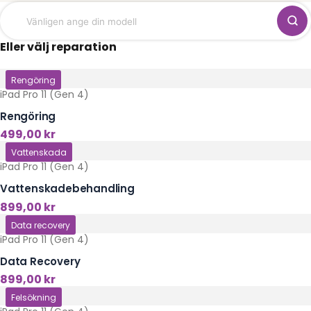
Eller välj reparation
Klicka här
Rengöring
iPad Pro 11 (Gen 4)
Rengöring
499,00
kr
Klicka här
Vattenskada
iPad Pro 11 (Gen 4)
Vattenskadebehandling
899,00
kr
Klicka här
Data recovery
iPad Pro 11 (Gen 4)
Data Recovery
899,00
kr
Klicka här
Felsökning