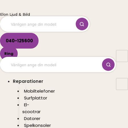
Hoppa
till
Elon Ljud & Bild
innehåll
040-125600
Ring
Reparationer
Mobiltelefoner
Surfplattor
El-
scootrar
Datorer
Spelkonsoler