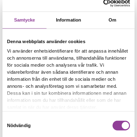
Klicka här
Klicka här
OnePlus 6T
OnePlus 6T
Byte av skärm Kvalité A
Byte av batteri
599,00
kr
(Original Display)
2 299,00
kr
Samtycke
Information
Om
Laddning
Baksida
Klicka här
Klicka här
OnePlus 6T
OnePlus 6T
Byte av
Byte av baksida
Denna webbplats använder cookies
999,00
kr
laddningskontakt
Vi använder enhetsidentifierare för att anpassa innehållet
599,00
kr
och annonserna till användarna, tillhandahålla funktioner
Kamera
Kamera
Klicka här
Klicka här
för sociala medier och analysera vår trafik. Vi
OnePlus 6T
OnePlus 6T
Byte av främre kamera
Byte av bakre kamera
vidarebefordrar även sådana identifierare och annan
599,00
kr
699,00
kr
information från din enhet till de sociala medier och
Kamera
Högtalare
annons- och analysföretag som vi samarbetar med.
Klicka här
Klicka här
OnePlus 6T
OnePlus 6T
Dessa kan i sin tur kombinera informationen med annan
Byte av kamera glaslins
Byte av
information som du har tillhandahållit eller som de har
499,00
kr
samtalshögtalare
samlat in när du har använt deras tjänster.
499,00
kr
Högtalare
Ström & volymflex
Samtyckesval
Klicka här
Klicka här
OnePlus 6T
OnePlus 6T
Nödvändig
Byte av nedre högtalare
Byte av ström & volym
499,00
kr
499,00
kr