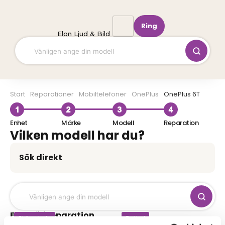
Hoppa
till
Ring
innehåll
Elon Ljud & Bild
Start
Mobiltelefoner
OnePlus
OnePlus 6T
Enhet
Märke
Modell
Reparation
Vilken modell har du?
Sök direkt
Eller välj reparation
Skärmbyte
Batteri