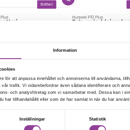
Batteri
 Plus
Huawei P10 Plus
batteri
Byte av laddningsko
kr
699,00
kr
Kamera
Information
 Plus
Huawei P10 Plus
 bakre kamera
Byte av kamera glasl
0
kr
499,00
kr
cookies
Ström & volymflex
F
e för att anpassa innehållet och annonserna till användarna, tillh
 Plus
Huawei P10 Plus
vår trafik. Vi vidarebefordrar även sådana identifierare och anna
 ström & volym
Felsökning
nnons- och analysföretag som vi samarbetar med. Dessa kan i sin
kr
299,00
kr
har tillhandahållit eller som de har samlat in när du har använt 
Data recovery
 Plus
covery
Inställningar
Statistik
kr