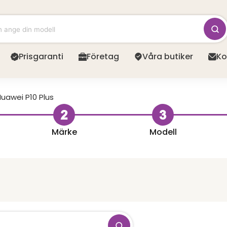
Prisgaranti
Företag
Våra butiker
Ko
uawei P10 Plus
Märke
Modell