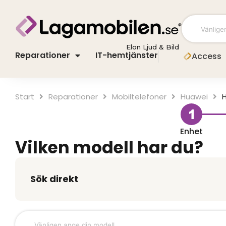
Hoppa
till
innehåll
Elon Ljud & Bild
Reparationer
IT-hemtjänster
Access
Start
Mobiltelefoner
Huawei
H
Enhet
Vilken modell har du?
Sök direkt