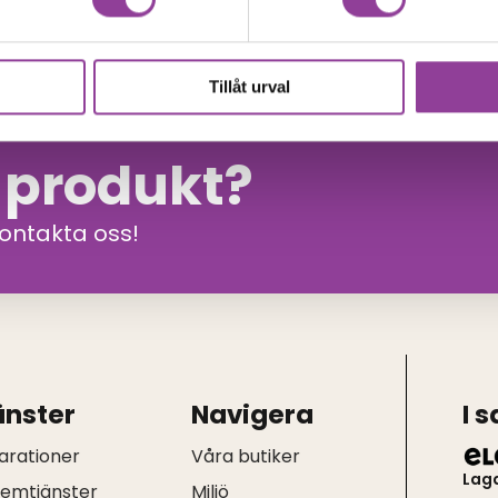
Tillåt urval
n produkt?
kontakta oss!
änster
Navigera
I 
arationer
Våra butiker
Lag
hemtjänster
Miljö