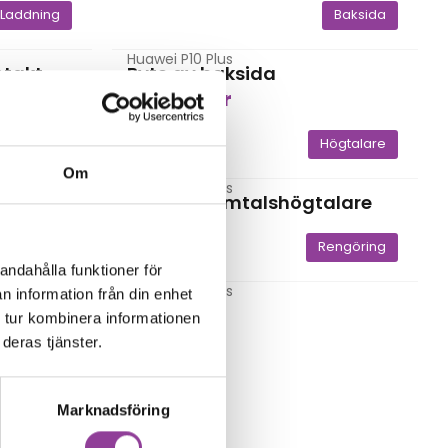
Laddning
Baksida
Huawei P10 Plus
ntakt
Byte av baksida
1 399,00
kr
Kamera
Högtalare
Om
Huawei P10 Plus
ins
Byte av samtalshögtalare
499,00
kr
elsökning
Rengöring
andahålla funktioner för
Huawei P10 Plus
n information från din enhet
Rengöring
 tur kombinera informationen
299,00
kr
deras tjänster.
Marknadsföring