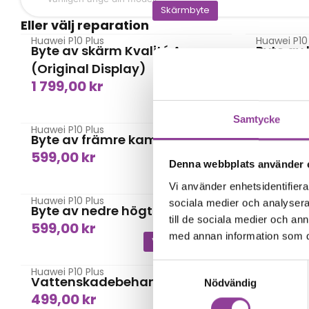
Skärmbyte
Eller välj reparation
Huawei P10 Plus
Huawei P10
Byte av skärm Kvalité A
Byte av 
599,00
(Original Display)
1 799,00
kr
Kamera
Samtycke
Huawei P10 Plus
Huawei P10
Byte av främre kamera
Byte av
599,00
kr
1 299,0
Denna webbplats använder 
Högtalare
Vi använder enhetsidentifierar
Huawei P10 Plus
Huawei P10
sociala medier och analysera 
Byte av nedre högtalare
Byte av
till de sociala medier och a
599,00
kr
499,00
med annan information som du 
Vattenskada
Samtyckesval
Huawei P10 Plus
Huawei P10
Vattenskadebehandling
Data Re
Nödvändig
499,00
kr
599,00