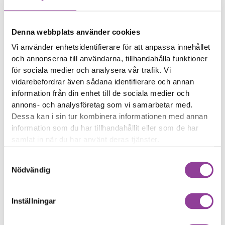
Enhet
Märke
Modell
Reparation
Vilken modell har du?
Denna webbplats använder cookies
Sök direkt
Vi använder enhetsidentifierare för att anpassa innehållet
och annonserna till användarna, tillhandahålla funktioner
för sociala medier och analysera vår trafik. Vi
vidarebefordrar även sådana identifierare och annan
information från din enhet till de sociala medier och
Eller välj reparation
annons- och analysföretag som vi samarbetar med.
Skärmbyte
Batteri
Klicka här
Klicka här
Google Pixel 6A
Google Pixel 6A
Dessa kan i sin tur kombinera informationen med annan
Byte av skärm Kvalité A
Byte av batteri
information som du har tillhandahållit eller som de har
699,00
kr
(Original Display)
samlat in när du har använt deras tjänster.
2 399,00
kr
Samtyckesval
Baksida
Felsökning
Klicka här
Klicka här
Google Pixel 6A
Google Pixel 6A
Nödvändig
Byte av baksida
Felsökning
899,00
kr
299,00
kr
Rengöring
Inställningar
Klicka här
Google Pixel 6A
Rengöring