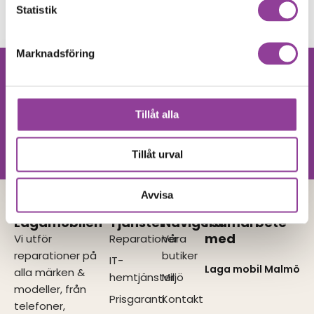
299,00
kr
Statistik
Marknadsföring
Hittar du inte
Kontakta oss
din produkt?
Tillåt alla
Vi utför alla olika reparationer.
Vänligen kontakta oss!
Tillåt urval
Avvisa
Lagamobilen
Tjänster
Navigera
I samarbete
med
Vi utför
Reparationer
Våra
reparationer på
butiker
IT-
Laga mobil Malmö
alla märken &
hemtjänster
Miljö
modeller, från
Prisgaranti
Kontakt
telefoner,