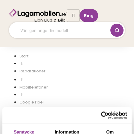
Hoppa
till
Ring
innehåll
Elon Ljud & Bild
Start
Mobiltelefoner
Google Pixel
Pixel 6A
Samtycke
Information
Om