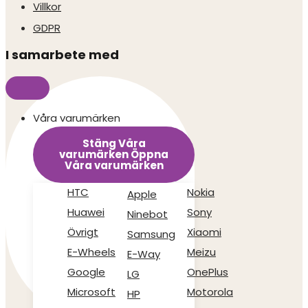
Villkor
GDPR
I samarbete med
Våra varumärken
Stäng Våra
varumärken
Öppna
Våra varumärken
HTC
Nokia
Apple
Huawei
Sony
Ninebot
Övrigt
Xiaomi
Samsung
E-Wheels
Meizu
E-Way
Google
OnePlus
LG
Microsoft
Motorola
HP