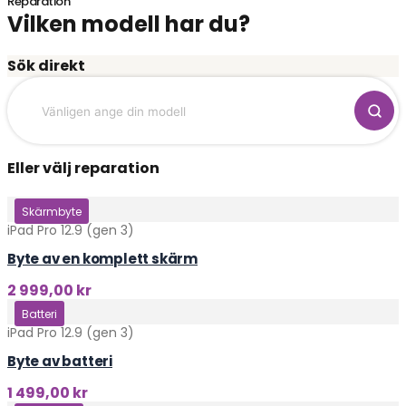
Reparation
Vilken modell har du?
Sök direkt
Eller välj reparation
Klicka här
Skärmbyte
iPad Pro 12.9 (gen 3)
Byte av en komplett skärm
2 999,00
kr
Klicka här
Batteri
iPad Pro 12.9 (gen 3)
Byte av batteri
1 499,00
kr