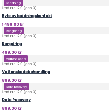
Klicka här
Laddning
iPad Pro 12.9 (gen 3)
Byte av laddningskontakt
1 499,00
kr
Klicka här
Rengöring
iPad Pro 12.9 (gen 3)
Rengöring
499,00
kr
Klicka här
Vattenskada
iPad Pro 12.9 (gen 3)
Vattenskadebehandling
899,00
kr
Klicka här
Data recovery
iPad Pro 12.9 (gen 3)
Data Recovery
899,00
kr