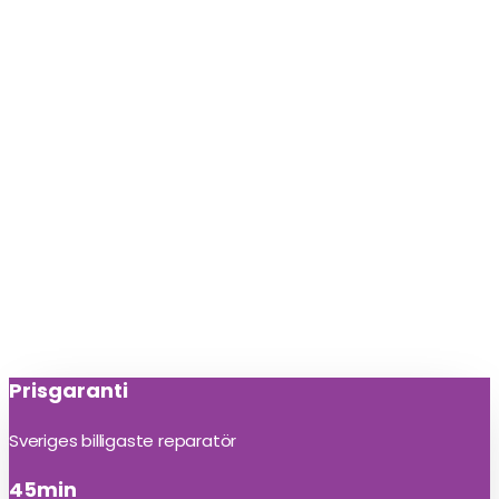
Prisgaranti
Sveriges billigaste reparatör
45min