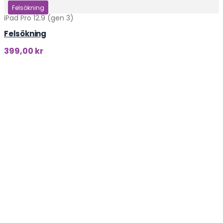
Klicka här
Felsökning
iPad Pro 12.9 (gen 3)
Felsökning
399,00
kr