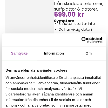
från skadade telefoner,
surfplattor & datorer.
599,00
kr
Symptom
Enheten startar inte
Du har viktig data i
enheten
Reparations tid – Ca 60
minuter
Samtycke
Information
Om
Boka tid
Denna webbplats använder cookies
Vi använder enhetsidentifierare för att anpassa innehållet
och annonserna till användarna, tillhandahålla funktioner
för sociala medier och analysera vår trafik. Vi
Fler reparationer för samma
vidarebefordrar även sådana identifierare och annan
modell
information från din enhet till de sociala medier och
Byte av batteri
599,00
kr
annons- och analysföretag som vi samarbetar med.