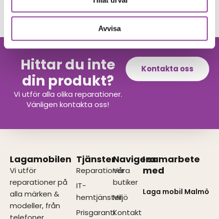
Tillåt urval
1 699,00
kr
Avvisa
Hittar du inte
Kontakta oss
din produkt?
Vi utför alla olika reparationer.
Vänligen kontakta oss!
Lagamobilen
Tjänster
Navigera
I samarbete
med
Vi utför
Reparationer
Våra
reparationer på
butiker
IT-
Laga mobil Malmö
alla märken &
hemtjänster
Miljö
modeller, från
Prisgaranti
Kontakt
telefoner,