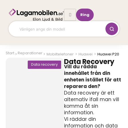
Hoppa
till
Ring
innehåll
Elon Ljud & Bild
Start
Reparationer
Mobiltelefoner
>
Huawei
>
Huawei P20
Data Recovery
Data recovery
Vill du rädda
innehållet från din
enheten istället för att
reparera den?
Data recovery är ett
alternativ ifall man vill
komma åt sin
information.
Vi räddar din
information och data