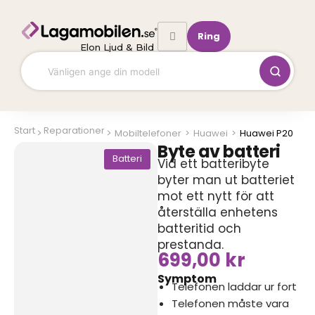
Hoppa
till
Ring
innehåll
Elon Ljud & Bild
Start
Reparationer
Mobiltelefoner
>
Huawei
>
Huawei P20
Byte av batteri
Batteri
Vid ett batteribyte
byter man ut batteriet
mot ett nytt för att
återställa enhetens
batteritid och
prestanda.
699,00
kr
Symptom
Telefonen laddar ur fort
Telefonen måste vara