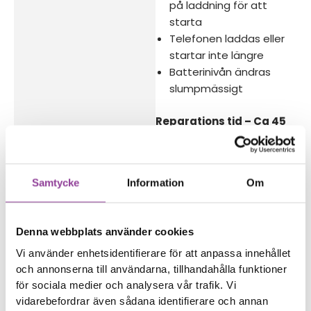
på laddning för att
starta
Telefonen laddas eller
startar inte längre
Batterinivån ändras
slumpmässigt
Reparations tid – Ca 45
minuter
Boka tid
Samtycke
Information
Om
Denna webbplats använder cookies
Fler reparationer för samma
Vi använder enhetsidentifierare för att anpassa innehållet
modell
och annonserna till användarna, tillhandahålla funktioner
Byte av batteri
599,00
kr
för sociala medier och analysera vår trafik. Vi
vidarebefordrar även sådana identifierare och annan
Felsökning
299,00
kr