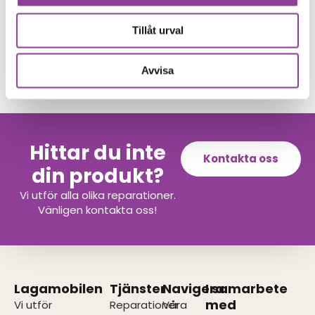
Byte av laddningskontakt
699,00
kr
Tillåt urval
Byte av batteri
599,00
kr
Byte av skärm Kvalité A (Original Display)
1 699,00
kr
Avvisa
Hittar du inte
Kontakta oss
din produkt?
Vi utför alla olika reparationer.
Vänligen kontakta oss!
Lagamobilen
Tjänster
Navigera
I samarbete
med
Vi utför
Reparationer
Våra