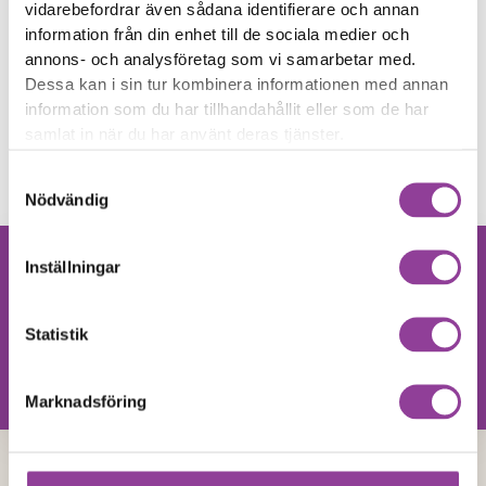
Klicka här
Klicka här
Xiaomi Redmi 13
Xiaomi Redmi 13
vidarebefordrar även sådana identifierare och annan
Byte av skärm Kvalité A
Felsökning
information från din enhet till de sociala medier och
299,00
kr
(Original Display)
annons- och analysföretag som vi samarbetar med.
4 199,00
kr
Dessa kan i sin tur kombinera informationen med annan
Rengöring
information som du har tillhandahållit eller som de har
Klicka här
Xiaomi Redmi 13
Rengöring
samlat in när du har använt deras tjänster.
299,00
kr
Samtyckesval
Nödvändig
Inställningar
Hittar du inte
Kontakta oss
din produkt?
Statistik
Vi utför alla olika reparationer.
Vänligen kontakta oss!
Marknadsföring