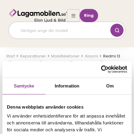
Hoppa
till
Ring
innehåll
Elon Ljud & Bild
Start
Mobiltelefoner
Xiaomi
Redmi 13
Enhet
Märke
Modell
Reparation
Vilken modell har du?
Samtycke
Information
Om
Sök direkt
Denna webbplats använder cookies
Vi använder enhetsidentifierare för att anpassa innehållet
och annonserna till användarna, tillhandahålla funktioner
Eller välj reparation
för sociala medier och analysera vår trafik. Vi
Skärmbyte
Felsökning