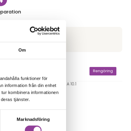
paration
Om
Laddning
Rengöring
andahålla funktioner för
Samsung Tab A 10.1
n information från din enhet
ntakt
Rengöring
 tur kombinera informationen
299,00
kr
deras tjänster.
elsökning
Marknadsföring