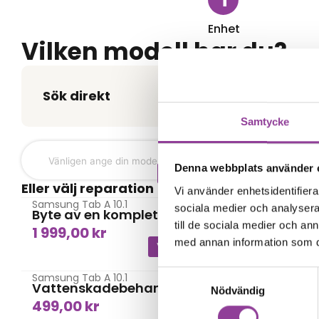
Enhet
Vilken modell har du?
Sök direkt
Samtycke
Denna webbplats använder 
Skärmbyte
Eller välj reparation
Vi använder enhetsidentifierar
Samsung Tab A 10.1
Samsung Ta
sociala medier och analysera 
Byte av en komplett skärm
Byte av 
till de sociala medier och a
1 999,00
kr
1 299,0
med annan information som du 
Vattenskada
Samtyckesval
Samsung Tab A 10.1
Samsung Ta
Vattenskadebehandling
Data Re
Nödvändig
499,00
kr
499,00