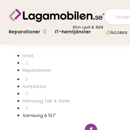
Hoppa
till
innehåll
Elon Ljud & Bild
Reparationer
IT-hemtjänster
Access
Start
Surfplattor
Samsung Tab A-Serie
Samsung A 10.1"