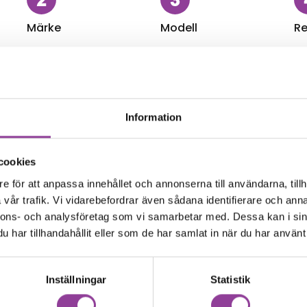
Märke
Modell
Re
Information
cookies
Batteri
e för att anpassa innehållet och annonserna till användarna, tillh
b A 10.1
Samsung Tab A 10.1
vår trafik. Vi vidarebefordrar även sådana identifierare och anna
batteri
Byte av laddningsko
nnons- och analysföretag som vi samarbetar med. Dessa kan i sin
0
kr
1 299,00
kr
har tillhandahållit eller som de har samlat in när du har använt 
Data recovery
F
b A 10.1
Samsung Tab A 10.1
covery
Felsökning
Inställningar
Statistik
kr
399,00
kr