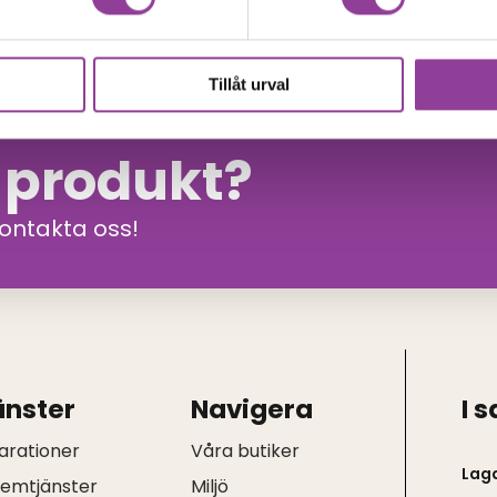
Tillåt urval
n produkt?
kontakta oss!
änster
Navigera
I 
arationer
Våra butiker
Lag
hemtjänster
Miljö