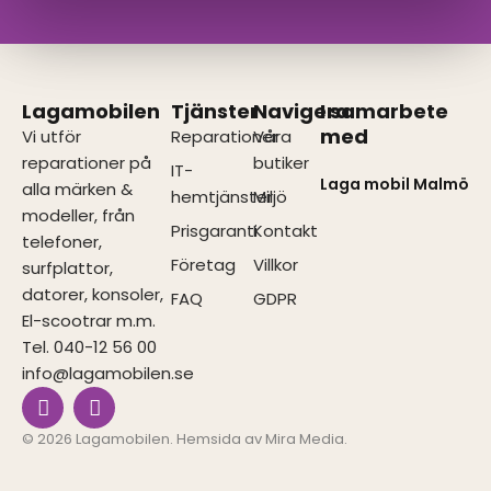
Lagamobilen
Tjänster
Navigera
I samarbete
med
Vi utför
Reparationer
Våra
reparationer på
butiker
IT-
Laga mobil Malmö
alla märken &
hemtjänster
Miljö
modeller, från
Prisgaranti
Kontakt
telefoner,
Företag
Villkor
surfplattor,
datorer, konsoler,
FAQ
GDPR
El-scootrar m.m.
Tel. 040-12 56 00
info@lagamobilen.se
I
F
n
a
s
c
© 2026 Lagamobilen. Hemsida av
Mira Media
.
t
e
a
b