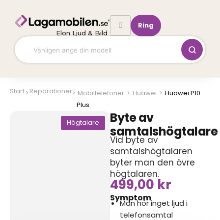
Hoppa
till
Ring
innehåll
Elon Ljud & Bild
Start
Reparationer
Mobiltelefoner
>
Huawei
>
Huawei P10
Plus
Byte av
Högtalare
samtalshögtalare
Vid byte av
samtalshögtalaren
byter man den övre
högtalaren.
499,00
kr
Symptom
Man hör inget ljud i
telefonsamtal