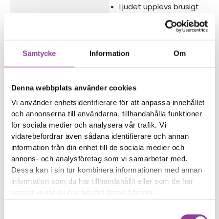
Ljudet upplevs brusigt
eller svagt
Reparations tid – Ca 45
minuter
Samtycke
Information
Om
Boka tid
Denna webbplats använder cookies
Vi använder enhetsidentifierare för att anpassa innehållet
och annonserna till användarna, tillhandahålla funktioner
för sociala medier och analysera vår trafik. Vi
Fler reparationer för samma
vidarebefordrar även sådana identifierare och annan
modell
information från din enhet till de sociala medier och
Data Recovery
599,00
kr
annons- och analysföretag som vi samarbetar med.
Vattenskadebehandling
Dessa kan i sin tur kombinera informationen med annan
499,00
kr
information som du har tillhandahållit eller som de har
Felsökning
299,00
kr
samlat in när du har använt deras tjänster.
Rengöring
299,00
kr
Samtyckesval
Byte av ström & volym
499,00
kr