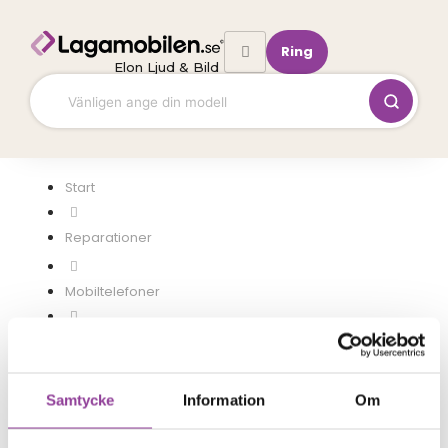
Hoppa
till
Ring
innehåll
Elon Ljud & Bild
Start
Mobiltelefoner
Xiaomi
Redmi Note 12
Samtycke
Information
Om