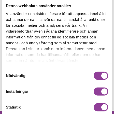
Enhet
Märke
Modell
Reparation
Denna webbplats använder cookies
Vilken modell har du?
Vi använder enhetsidentifierare för att anpassa innehållet
och annonserna till användarna, tillhandahålla funktioner
Sök direkt
för sociala medier och analysera vår trafik. Vi
vidarebefordrar även sådana identifierare och annan
information från din enhet till de sociala medier och
annons- och analysföretag som vi samarbetar med.
Dessa kan i sin tur kombinera informationen med annan
Eller välj reparation
Skärmbyte
Felsökning
information som du har tillhandahållit eller som de har
Klicka här
Klicka här
Xiaomi Redmi Note 12
Xiaomi Redmi Note 12
samlat in när du har använt deras tjänster.
Byte av skärm Kvalité A
Felsökning
299,00
kr
(Original Display)
Samtyckesval
1 999,00
kr
Nödvändig
Rengöring
Klicka här
Xiaomi Redmi Note 12
Rengöring
Inställningar
299,00
kr
Statistik