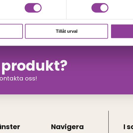
00
kr
Tillåt urval
n produkt?
kontakta oss!
änster
Navigera
I 