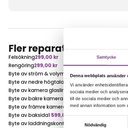
Fler reparationer för s
Felsökning
299,00
kr
Samtycke
Rengöring
299,00
kr
Byte av ström & volym
499,00
kr
Denna webbplats använder 
Byte av nedre högtalare
599,00
kr
Vi använder enhetsidentifierar
Byte av kamera glaslins
499,00
kr
sociala medier och analysera 
Byte av bakre kamera
799,00
kr
till de sociala medier och a
med annan information som du 
Byte av främre kamera
599,00
kr
Byte av baksida
1 599,00
kr
Samtyckesval
Byte av laddningskontakt
699,00
kr
Nödvändig