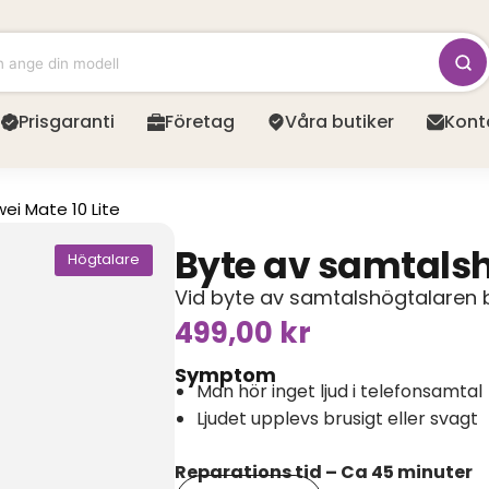
Prisgaranti
Företag
Våra butiker
Kont
ei Mate 10 Lite
Byte av samtals
Högtalare
Vid byte av samtalshögtalaren 
499,00
kr
Symptom
Man hör inget ljud i telefonsamtal
Ljudet upplevs brusigt eller svagt
Reparations tid – Ca 45 minuter