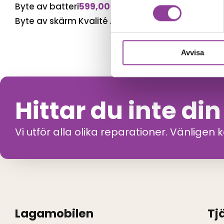
Byte av batteri
599,00
kr
Byte av skärm Kvalité A (Original Display)
1 499,
Avvisa
Hittar du inte di
Vi utför alla olika reparationer. Vänligen 
Lagamobilen
Tj