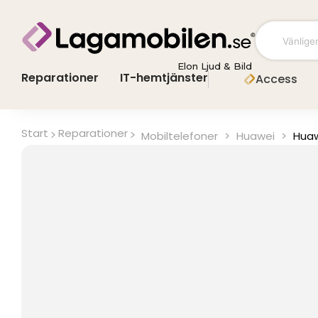
Hoppa
till
innehåll
Elon Ljud & Bild
Reparationer
IT-hemtjänster
Access
Start
Reparationer
Mobiltelefoner
>
Huawei
>
Huaw