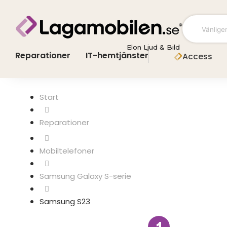
Hoppa
till
innehåll
Elon Ljud & Bild
Reparationer
IT-hemtjänster
Access
Start
Mobiltelefoner
Samsung Galaxy S-serie
Samsung S23