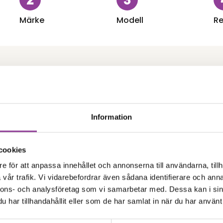
Märke
Modell
Re
Information
Batteri
alaxy S23
Samsung Galaxy S23
batteri
Byte av laddningsko
cookies
kr
999,00
kr
e för att anpassa innehållet och annonserna till användarna, tillh
vår trafik. Vi vidarebefordrar även sådana identifierare och anna
Ström & volymflex
F
nnons- och analysföretag som vi samarbetar med. Dessa kan i sin
har tillhandahållit eller som de har samlat in när du har använt 
alaxy S23
Samsung Galaxy S23
 ström & volym
Felsökning