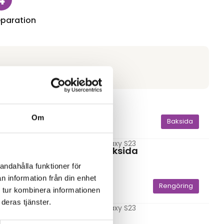
paration
Om
Laddning
Baksida
Samsung Galaxy S23
ntakt
Byte av baksida
999,00
kr
andahålla funktioner för
n information från din enhet
elsökning
Rengöring
 tur kombinera informationen
deras tjänster.
Samsung Galaxy S23
Rengöring