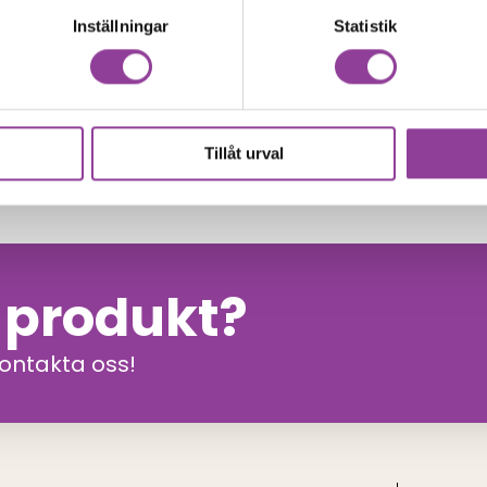
kr
299,00
kr
Inställningar
Statistik
Data recovery
alaxy S23
covery
kr
Tillåt urval
n produkt?
kontakta oss!