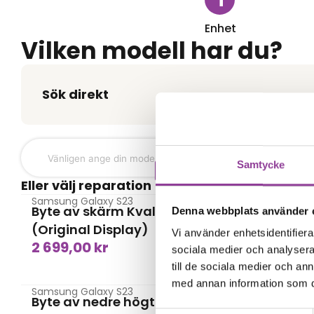
Enhet
Vilken modell har du?
Sök direkt
Samtycke
Skärmbyte
Eller välj reparation
Samsung Galaxy S23
Samsung G
Byte av skärm Kvalité A
Byte av 
Denna webbplats använder 
799,00
(Original Display)
Vi använder enhetsidentifierar
2 699,00
kr
sociala medier och analysera 
Högtalare
till de sociala medier och a
med annan information som du 
Samsung Galaxy S23
Samsung G
Byte av nedre högtalare
Byte av