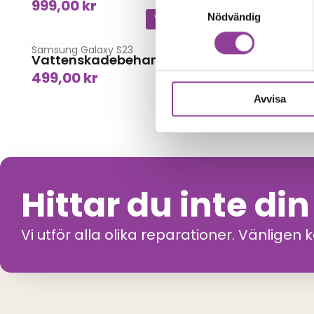
Samtyckesval
999,00
kr
999,00
Nödvändig
Vattenskada
Samsung Galaxy S23
Samsung G
Vattenskadebehandling
Data Re
499,00
kr
799,00
Avvisa
Hittar du inte di
Vi utför alla olika reparationer. Vänligen 