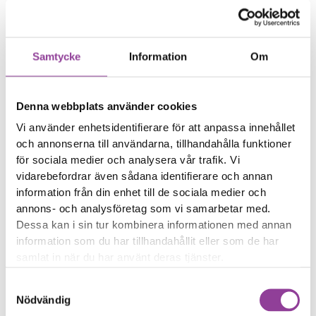
Dina foton har fläckar
Dina foton är suddiga
Samtycke
Information
Om
Reparations tid – Ca 60
minuter
Boka tid
Denna webbplats använder cookies
Vi använder enhetsidentifierare för att anpassa innehållet
och annonserna till användarna, tillhandahålla funktioner
för sociala medier och analysera vår trafik. Vi
vidarebefordrar även sådana identifierare och annan
Fler reparationer för samma
information från din enhet till de sociala medier och
modell
annons- och analysföretag som vi samarbetar med.
Felsökning
Dessa kan i sin tur kombinera informationen med annan
299,00
kr
information som du har tillhandahållit eller som de har
Rengöring
299,00
kr
samlat in när du har använt deras tjänster.
Byte av ström & volym
499,00
kr
Samtyckesval
Byte av nedre högtalare
599,00
kr
Nödvändig
Byte av samtalshögtalare
499,00
kr