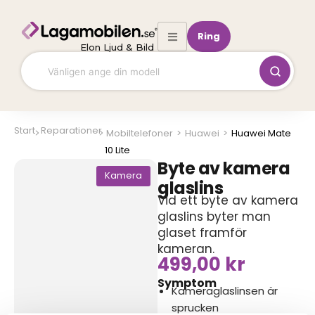
Hoppa
till
Ring
innehåll
Elon Ljud & Bild
Start
Reparationer
Mobiltelefoner
>
Huawei
>
Huawei Mate
10 Lite
Byte av kamera
Kamera
glaslins
Vid ett byte av kamera
glaslins byter man
glaset framför
kameran.
499,00
kr
Symptom
Kameraglaslinsen är
sprucken