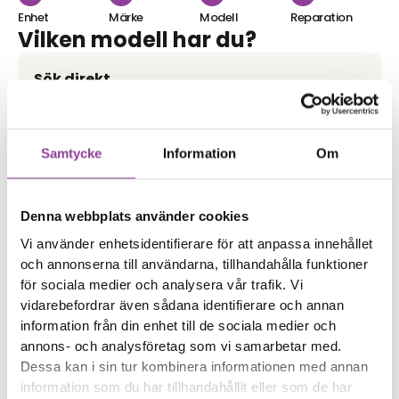
Enhet
Märke
Modell
Reparation
Vilken modell har du?
Sök direkt
Samtycke
Information
Om
Eller välj reparation
Skärmbyte
Batteri
Klicka här
Klicka här
Samsung Galaxy S10
Samsung Galaxy S10
Byte av skärm Kvalité A
Byte av batteri
Denna webbplats använder cookies
(Original Display)
699,00
kr
Vi använder enhetsidentifierare för att anpassa innehållet
2 899,00
kr
och annonserna till användarna, tillhandahålla funktioner
Laddning
Baksida
för sociala medier och analysera vår trafik. Vi
Klicka här
Klicka här
Byte av
Samsung Galaxy S10
Byte av baksida
vidarebefordrar även sådana identifierare och annan
laddningskontakt
information från din enhet till de sociala medier och
899,00
kr
699,00
kr
annons- och analysföretag som vi samarbetar med.
Kamera
Kamera
Dessa kan i sin tur kombinera informationen med annan
Klicka här
Klicka här
Samsung Galaxy S10
Samsung Galaxy S10
Byte av främre kamera
Byte av bakre kamera
information som du har tillhandahållit eller som de har