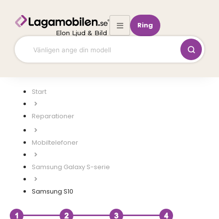
Hoppa
till
Ring
innehåll
Elon Ljud & Bild
Start
Mobiltelefoner
Samsung Galaxy S-serie
Samsung S10