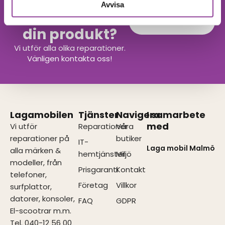
Avvisa
Hittar du inte
Kontakta oss
din produkt?
Vi utför alla olika reparationer.
Vänligen kontakta oss!
Lagamobilen
Tjänster
Navigera
I samarbete
med
Vi utför
Reparationer
Våra
reparationer på
butiker
IT-
Laga mobil Malmö
alla märken &
hemtjänster
Miljö
modeller, från
Prisgaranti
Kontakt
telefoner,
Företag
Villkor
surfplattor,
datorer, konsoler,
FAQ
GDPR
El-scootrar m.m.
Tel. 040-12 56 00