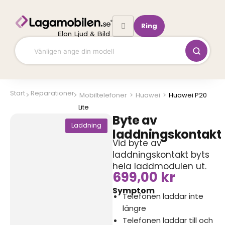
Hoppa
till
Ring
innehåll
Elon Ljud & Bild
Start
Reparationer
Mobiltelefoner
>
Huawei
>
Huawei P20
Lite
Byte av
Laddning
laddningskontakt
Vid byte av
laddningskontakt byts
hela laddmodulen ut.
699,00
kr
Symptom
Telefonen laddar inte
längre
Telefonen laddar till och