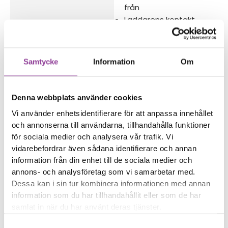
från
Laddarens kontakt
glappar från telefonen
Reparations tid – Ca 60
Samtycke
Information
Om
minuter
Boka tid
Denna webbplats använder cookies
Vi använder enhetsidentifierare för att anpassa innehållet
och annonserna till användarna, tillhandahålla funktioner
för sociala medier och analysera vår trafik. Vi
Fler reparationer för samma
vidarebefordrar även sådana identifierare och annan
modell
information från din enhet till de sociala medier och
annons- och analysföretag som vi samarbetar med.
Data Recovery
599,00
kr
Dessa kan i sin tur kombinera informationen med annan
Vattenskadebehandling
499,00
kr
information som du har tillhandahållit eller som de har
Felsökning
299,00
kr
samlat in när du har använt deras tjänster.
Rengöring
299,00
kr
Samtyckesval