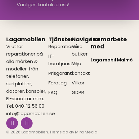
Vänligen kontakta oss!
Lagamobilen
Tjänster
Navigera
I samarbete
med
Vi utför
Reparationer
Våra
reparationer på
butiker
IT-
Laga mobil Malmö
alla märken &
hemtjänster
Miljö
modeller, från
Prisgaranti
Kontakt
telefoner,
Företag
Villkor
surfplattor,
datorer, konsoler,
FAQ
GDPR
El-scootrar m.m.
Tel. 040-12 56 00
info@lagamobilen.se
I
F
n
a
s
c
© 2026 Lagamobilen. Hemsida av
Mira Media
.
t
e