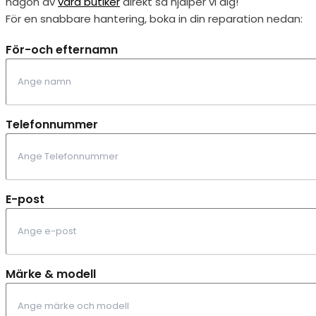
någon av
våra butiker
direkt så hjälper vi dig!
För en snabbare hantering, boka in din reparation nedan:
För-och efternamn
Telefonnummer
E-post
Märke & modell