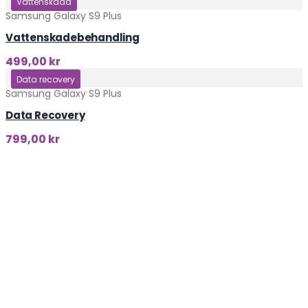
Vattenskada
Samsung Galaxy S9 Plus
Vattenskadebehandling
499,00
kr
Klicka här
Data recovery
Samsung Galaxy S9 Plus
Data Recovery
799,00
kr