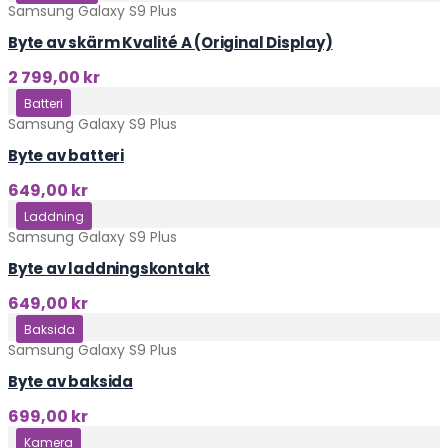
Samsung Galaxy S9 Plus
Byte av skärm Kvalité A (Original Display)
2 799,00
kr
Klicka här
Batteri
Samsung Galaxy S9 Plus
Byte av batteri
649,00
kr
Klicka här
Laddning
Samsung Galaxy S9 Plus
Byte av laddningskontakt
649,00
kr
Klicka här
Baksida
Samsung Galaxy S9 Plus
Byte av baksida
699,00
kr
Klicka här
Kamera