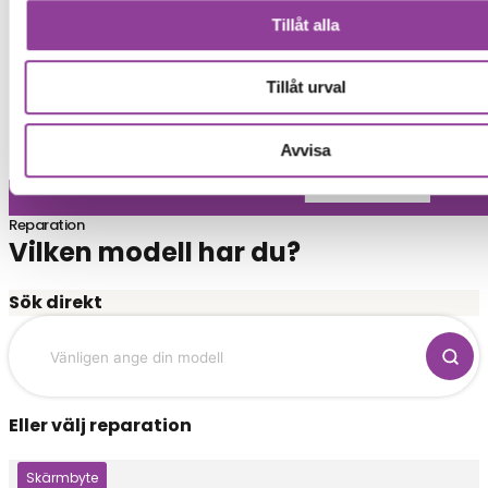
Tillåt alla
Tillåt urval
Avvisa
Reparation
Vilken modell har du?
Sök direkt
Eller välj reparation
Klicka här
Skärmbyte