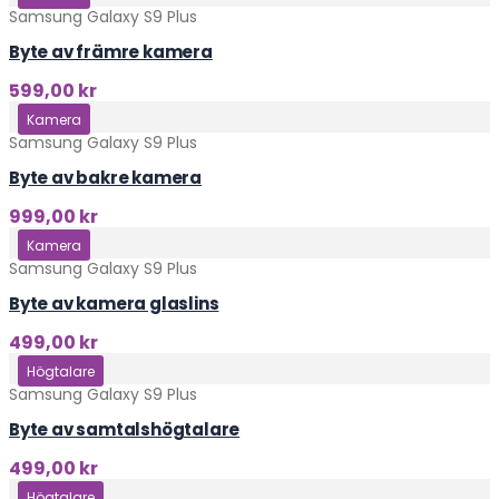
Samsung Galaxy S9 Plus
Byte av främre kamera
599,00
kr
Klicka här
Kamera
Samsung Galaxy S9 Plus
Byte av bakre kamera
999,00
kr
Klicka här
Kamera
Samsung Galaxy S9 Plus
Byte av kamera glaslins
499,00
kr
Klicka här
Högtalare
Samsung Galaxy S9 Plus
Byte av samtalshögtalare
499,00
kr
Klicka här
Högtalare