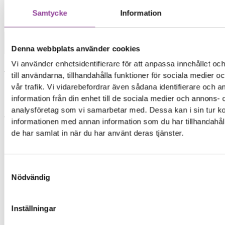
Samtycke
Information
Mobiltelefoner
>
Huawei
>
Huawei P20 Lite
Data recovery
Denna webbplats använder cookies
Data Recovery
Vi använder enhetsidentifierare för att anpassa innehållet o
Vill du rädda innehållet från din enheten istället
till användarna, tillhandahålla funktioner för sociala medier 
för att reparera den?
vår trafik. Vi vidarebefordrar även sådana identifierare och 
Data recovery är ett alternativ ifall man vill
information från din enhet till de sociala medier och annons- 
komma åt sin information.
analysföretag som vi samarbetar med. Dessa kan i sin tur 
Vi räddar din information och data från skadade
informationen med annan information som du har tillhandahåll
telefoner, surfplattor & datorer.
de har samlat in när du har använt deras tjänster.
599,00
kr
Samtyckesval
Nödvändig
Symptom
Enheten startar inte
Du har viktig data i enheten
Inställningar