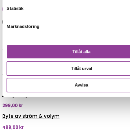
Reparations tid – Ca 60 minuter
Statistik
Lägg i varukorg
Boka tid
Marknadsföring
Fler reparationer för samma
modell
Vattenskadebehandling
Tillåt alla
499,00
kr
Tillåt urval
Felsökning
299,00
kr
Avvisa
Rengöring
299,00
kr
Byte av ström & volym
499,00
kr