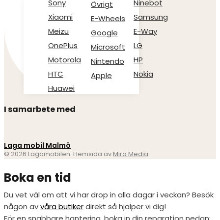
Sony
Ninebot
Övrigt
Xiaomi
Samsung
E-Wheels
Meizu
E-Way
Google
OnePlus
LG
Microsoft
Motorola
HP
Nintendo
HTC
Nokia
Apple
Huawei
I samarbete med
Laga mobil Malmö
© 2026 Lagamobilen. Hemsida av
Mira Media
.
Boka en tid
Du vet väl om att vi har drop in alla dagar i veckan? Besök
någon av
våra butiker
direkt så hjälper vi dig!
För en snabbare hantering, boka in din reparation nedan: