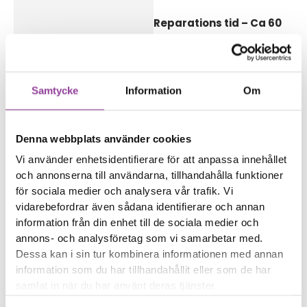
Reparations tid – Ca 60
minuter.
Boka tid
Samtycke
Information
Om
Denna webbplats använder cookies
Fler reparationer för samma
Vi använder enhetsidentifierare för att anpassa innehållet
modell
och annonserna till användarna, tillhandahålla funktioner
Data Recovery
499,00
kr
för sociala medier och analysera vår trafik. Vi
Vattenskadebehandling
499,00
kr
vidarebefordrar även sådana identifierare och annan
information från din enhet till de sociala medier och
Felsökning
299,00
kr
annons- och analysföretag som vi samarbetar med.
Rengöring
299,00
kr
Dessa kan i sin tur kombinera informationen med annan
Byte av ström & volym
499,00
kr
information som du har tillhandahållit eller som de har
Byte av nedre högtalare
499,00
kr
samlat in när du har använt deras tjänster.
Byte av samtalshögtalare
399,00
kr