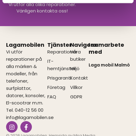
Vi utför alla olika reparationer.
Vänligen kontakta oss!
Lagamobilen
Tjänster
Navigera
I samarbete
med
Vi utför
Reparationer
Våra
reparationer på
butiker
IT-
Laga mobil Malmö
alla märken &
hemtjänster
Miljö
modeller, från
Prisgaranti
Kontakt
telefoner,
Företag
Villkor
surfplattor,
datorer, konsoler,
FAQ
GDPR
El-scootrar m.m.
Tel. 040-12 56 00
info@lagamobilen.se
I
F
n
a
s
c
© 2026 Lagamobilen. Hemsida av
Mira Media
.