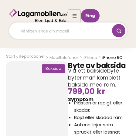
Hoppa
till
Ring
innehåll
Elon Ljud & Bild
Start
Reparationer
Mobiltelefoner
>
iPhone
>
iPhone 5C
Byte av baksida
Baksida
Vid ett baksidebyte
byter man komplett
baksida med ram.
799,00
kr
Symptom
Plasten är repigt eller
skadat
Böjd eller skadad ram
Antenn linjer som
spruckit eller lossnat