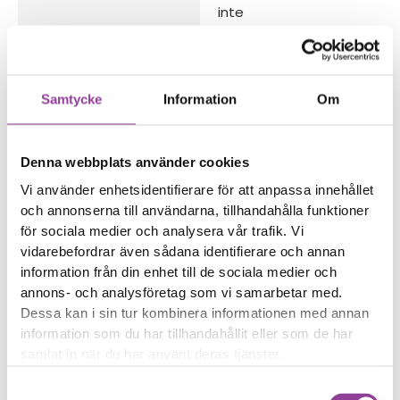
inte
Reparations tid – Ca 60
minuter
Boka tid
Samtycke
Information
Om
Denna webbplats använder cookies
Vi använder enhetsidentifierare för att anpassa innehållet
och annonserna till användarna, tillhandahålla funktioner
Fler reparationer för samma
för sociala medier och analysera vår trafik. Vi
modell
vidarebefordrar även sådana identifierare och annan
Data Recovery
499,00
kr
information från din enhet till de sociala medier och
Vattenskadebehandling
499,00
kr
annons- och analysföretag som vi samarbetar med.
Dessa kan i sin tur kombinera informationen med annan
Felsökning
299,00
kr
information som du har tillhandahållit eller som de har
Rengöring
299,00
kr
samlat in när du har använt deras tjänster.
Byte av nedre högtalare
499,00
kr
Samtyckesval
Byte av samtalshögtalare
399,00
kr