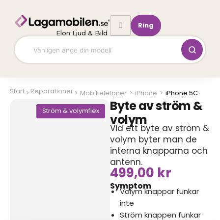
Hoppa
till
Ring
innehåll
Elon Ljud & Bild
Start
Reparationer
Mobiltelefoner
>
iPhone
>
iPhone 5C
Byte av ström &
Ström & volymflex
volym
Vid ett byte av ström &
volym byter man de
interna knapparna och
antenn.
499,00
kr
Symptom
Volym knappar funkar
inte
Ström knappen funkar