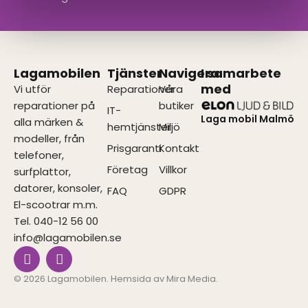
Lagamobilen
Tjänster
Navigera
I samarbete
med
Vi utför
Reparationer
Våra
reparationer på
butiker
IT-
Laga mobil Malmö
alla märken &
hemtjänster
Miljö
modeller, från
Prisgaranti
Kontakt
telefoner,
Företag
Villkor
surfplattor,
datorer, konsoler,
FAQ
GDPR
El-scootrar m.m.
Tel. 040-12 56 00
info@lagamobilen.se
I
F
n
a
s
c
© 2026 Lagamobilen. Hemsida av
Mira Media
.
t
e
a
b