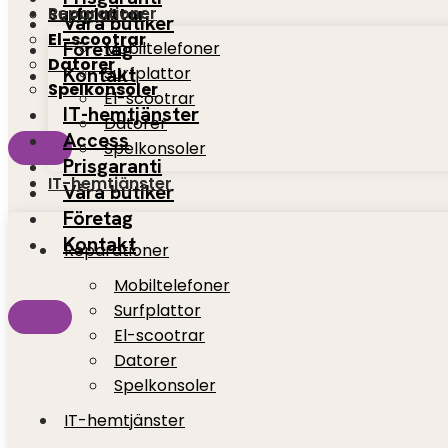
Reparationer
Surfplattor
Våra butiker
El-scootrar
Företag
Mobiltelefoner
Datorer
Kontakt
Surfplattor
Spelkonsoler
El-scootrar
IT-hemtjänster
Datorer
Access
Spelkonsoler
Prisgaranti
IT-hemtjänster
Våra butiker
Företag
Kontakt
Reparationer
Mobiltelefoner
Surfplattor
El-scootrar
Datorer
Spelkonsoler
IT-hemtjänster