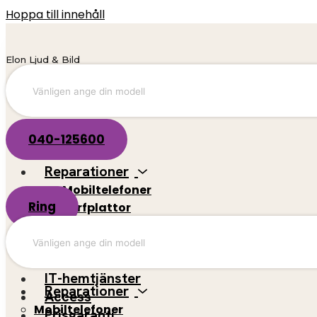
Hoppa till innehåll
Elon Ljud & Bild
040-125600
Reparationer
Mobiltelefoner
Ring
Surfplattor
El-scootrar
Datorer
Spelkonsoler
IT-hemtjänster
Reparationer
Access
Mobiltelefoner
Prisgaranti