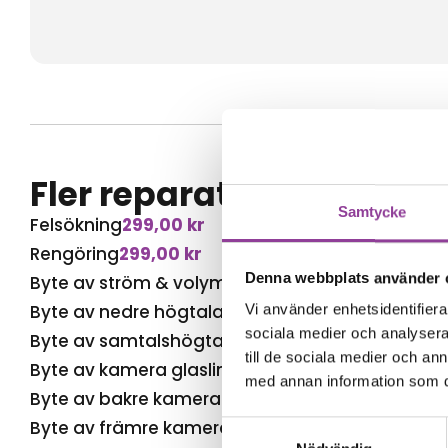
Fler reparationer för s
Samtycke
Felsökning
299,00
kr
Rengöring
299,00
kr
Denna webbplats använder 
Byte av ström & volym
499,00
kr
Byte av nedre högtalare
499,00
kr
Vi använder enhetsidentifierar
sociala medier och analysera 
Byte av samtalshögtalare
499,00
kr
till de sociala medier och a
Byte av kamera glaslins
499,00
kr
med annan information som du 
Byte av bakre kamera
499,00
kr
Byte av främre kamera
599,00
kr
Samtyckesval