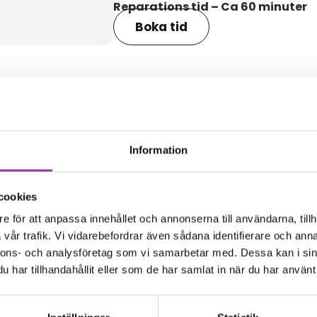
Reparations tid – Ca 60 minuter
Boka tid
amma modell
Information
cookies
e för att anpassa innehållet och annonserna till användarna, tillh
vår trafik. Vi vidarebefordrar även sådana identifierare och anna
nnons- och analysföretag som vi samarbetar med. Dessa kan i sin
har tillhandahållit eller som de har samlat in när du har använt 