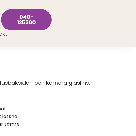
040-
125600
akt
lasbaksidan och kamera glaslins.
sat
t lossna
ar sämre