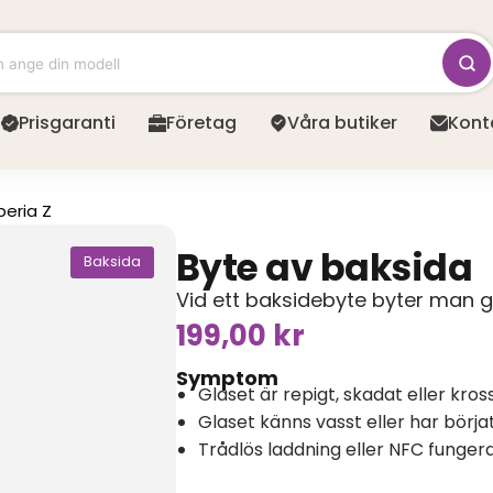
Prisgaranti
Företag
Våra butiker
Kont
peria Z
Byte av baksida
Baksida
Vid ett baksidebyte byter man g
199,00
kr
Symptom
Glaset är repigt, skadat eller kros
Glaset känns vasst eller har börja
Trådlös laddning eller NFC funger