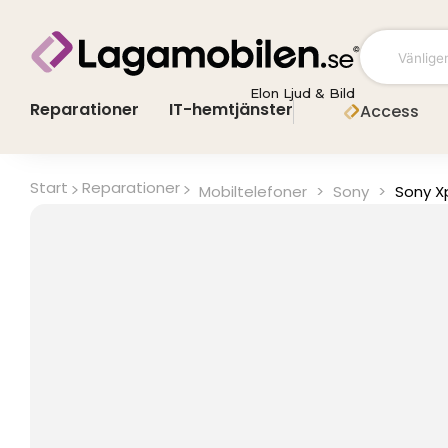
Hoppa
till
innehåll
Elon Ljud & Bild
Reparationer
IT-hemtjänster
Access
Start
Reparationer
Mobiltelefoner
>
Sony
>
Sony X