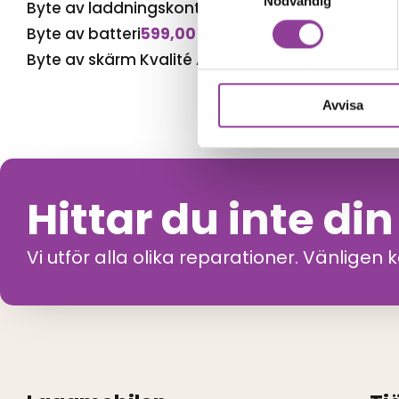
Nödvändig
Byte av laddningskontakt
599,00
kr
Byte av batteri
599,00
kr
Byte av skärm Kvalité A (Original Display)
999,0
Avvisa
Hittar du inte di
Vi utför alla olika reparationer. Vänligen 