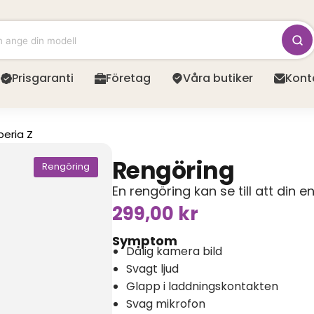
Prisgaranti
Företag
Våra butiker
Kont
peria Z
Rengöring
Rengöring
En rengöring kan se till att din e
299,00
kr
Symptom
Dålig kamera bild
Svagt ljud
Glapp i laddningskontakten
Svag mikrofon