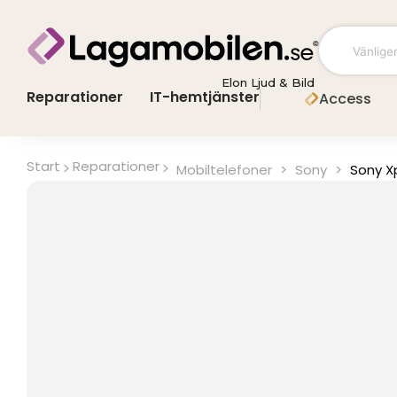
Hoppa
till
innehåll
Elon Ljud & Bild
Reparationer
IT-hemtjänster
Access
Start
Reparationer
Mobiltelefoner
>
Sony
>
Sony X