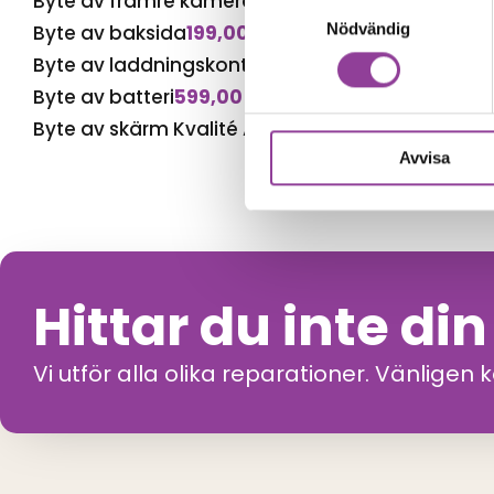
Byte av främre kamera
599,00
kr
Samtyckesval
Nödvändig
Byte av baksida
199,00
kr
Byte av laddningskontakt
599,00
kr
Byte av batteri
599,00
kr
Byte av skärm Kvalité A (Original Display)
999,0
Avvisa
Hittar du inte di
Vi utför alla olika reparationer. Vänligen 