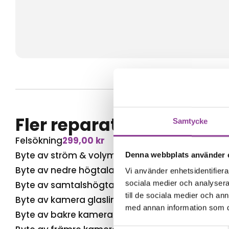
Fler reparationer för s
Samtycke
Felsökning
299,00
kr
Byte av ström & volym
499,00
kr
Denna webbplats använder 
Byte av nedre högtalare
499,00
kr
Vi använder enhetsidentifierar
sociala medier och analysera 
Byte av samtalshögtalare
499,00
kr
till de sociala medier och a
Byte av kamera glaslins
499,00
kr
med annan information som du 
Byte av bakre kamera
499,00
kr