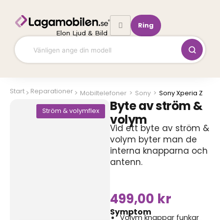
Hoppa
till
Ring
innehåll
Elon Ljud & Bild
Start
Reparationer
Mobiltelefoner
>
Sony
>
Sony Xperia Z
Byte av ström &
Ström & volymflex
volym
Vid ett byte av ström &
volym byter man de
interna knapparna och
antenn.
499,00
kr
Symptom
Volym knappar funkar