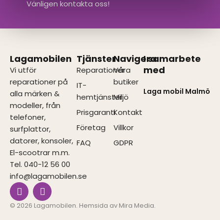
Vänligen kontakta oss!
Lagamobilen
Tjänster
Navigera
I samarbete
med
Vi utför
Reparationer
Våra
reparationer på
butiker
IT-
Laga mobil Malmö
alla märken &
hemtjänster
Miljö
modeller, från
Prisgaranti
Kontakt
telefoner,
Företag
Villkor
surfplattor,
datorer, konsoler,
FAQ
GDPR
El-scootrar m.m.
Tel. 040-12 56 00
info@lagamobilen.se
I
F
n
a
s
c
© 2026 Lagamobilen. Hemsida av
Mira Media
.
t
e