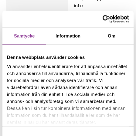
inte
Ström knappen funkar
inte
Trådlös laddning funkar
inte
Samtycke
Information
Om
Reparations tid – Ca 60
minuter
Denna webbplats använder cookies
Boka tid
Vi använder enhetsidentifierare för att anpassa innehållet
och annonserna till användarna, tillhandahålla funktioner
för sociala medier och analysera vår trafik. Vi
vidarebefordrar även sådana identifierare och annan
information från din enhet till de sociala medier och
annons- och analysföretag som vi samarbetar med.
Fler reparationer för samma
Dessa kan i sin tur kombinera informationen med annan
modell
information som du har tillhandahållit eller som de har
Felsökning
299,00
kr
samlat in när du har använt deras tjänster.
Rengöring
299,00
kr
Samtyckesval