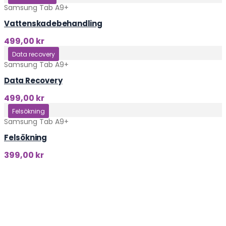
Samsung Tab A9+
Vattenskadebehandling
499,00
kr
Klicka här
Data recovery
Samsung Tab A9+
Data Recovery
499,00
kr
Klicka här
Felsökning
Samsung Tab A9+
Felsökning
399,00
kr