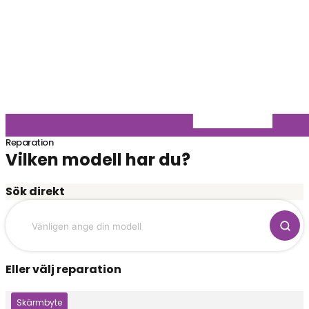
Reparation
Vilken modell har du?
Sök direkt
Eller välj reparation
Klicka här
Skärmbyte