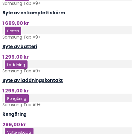
Samsung Tab A9+
Byte av en komplett skärm
1 699,00
kr
Klicka här
Batteri
Samsung Tab A9+
Byte av batteri
1 299,00
kr
Klicka här
Laddning
Samsung Tab A9+
Byte av laddningskontakt
1 299,00
kr
Klicka här
Rengöring
Samsung Tab A9+
Rengöring
299,00
kr
Klicka här
Vattenskada