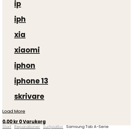
ip
iph
xia
xiaomi
iphon
iphone 13
skrivare
Load More
0,00
kr
0
Varukorg
Start
Surfplattor
Samsung Tab A-Serie