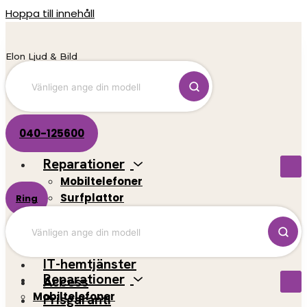
Hoppa till innehåll
Elon Ljud & Bild
040-125600
Reparationer
Mobiltelefoner
Surfplattor
Ring
El-scootrar
Datorer
Spelkonsoler
IT-hemtjänster
Reparationer
Access
Mobiltelefoner
Prisgaranti