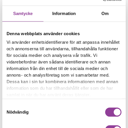
Enhet
Märke
Modell
Reparation
Vilken modell har du?
Samtycke
Information
Om
Sök direkt
Denna webbplats använder cookies
Vi använder enhetsidentifierare för att anpassa innehållet
och annonserna till användarna, tillhandahålla funktioner
för sociala medier och analysera vår trafik. Vi
Eller välj reparation
Skärmbyte
Batteri
vidarebefordrar även sådana identifierare och annan
Klicka här
Klicka här
Samsung Tab A7 Lite
Samsung Tab A7 Lite
information från din enhet till de sociala medier och
Byte av en komplett
Byte av batteri
annons- och analysföretag som vi samarbetar med.
999,00
kr
skärm
Dessa kan i sin tur kombinera informationen med annan
1 999,00
kr
information som du har tillhandahållit eller som de har
Laddning
Rengöring
samlat in när du har använt deras tjänster.
Klicka här
Klicka här
Samsung Tab A7 Lite
Samsung Tab A7 Lite
Byte av
Rengöring
Samtyckesval
299,00
kr
laddningskontakt
Nödvändig
999,00
kr
Vattenskada
Data recovery
Klicka här
Klicka här
Samsung Tab A7 Lite
Samsung Tab A7 Lite