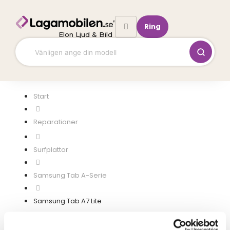
Hoppa
till
Ring
innehåll
Elon Ljud & Bild
Start
Surfplattor
Samsung Tab A-Serie
Samsung Tab A7 Lite