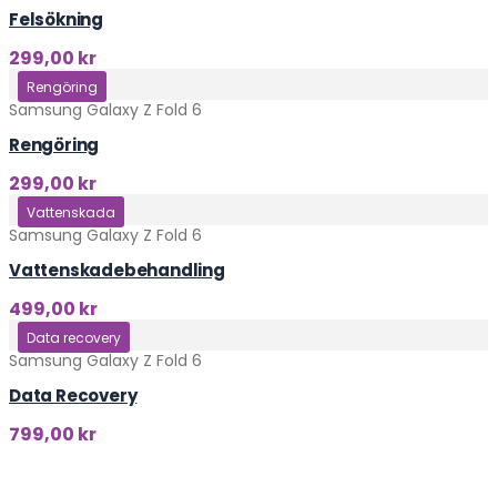
Felsökning
299,00
kr
Klicka här
Rengöring
Samsung Galaxy Z Fold 6
Rengöring
299,00
kr
Klicka här
Vattenskada
Samsung Galaxy Z Fold 6
Vattenskadebehandling
499,00
kr
Klicka här
Data recovery
Samsung Galaxy Z Fold 6
Data Recovery
799,00
kr