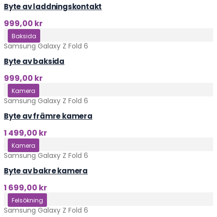
Byte av laddningskontakt
999,00
kr
Klicka här
Baksida
Samsung Galaxy Z Fold 6
Byte av baksida
999,00
kr
Klicka här
Kamera
Samsung Galaxy Z Fold 6
Byte av främre kamera
1 499,00
kr
Klicka här
Kamera
Samsung Galaxy Z Fold 6
Byte av bakre kamera
1 699,00
kr
Klicka här
Felsökning
Samsung Galaxy Z Fold 6