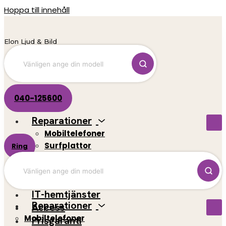
Hoppa till innehåll
Elon Ljud & Bild
040-125600
Reparationer
Mobiltelefoner
Surfplattor
Ring
El-scootrar
Datorer
Spelkonsoler
IT-hemtjänster
Reparationer
Access
Mobiltelefoner
Prisgaranti