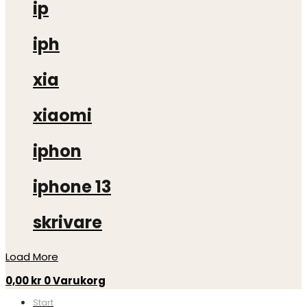
ip
iph
xia
xiaomi
iphon
iphone 13
skrivare
Load More
0,00
kr
0
Varukorg
Start