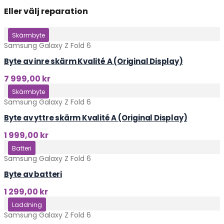
Eller välj reparation
Klicka här
Skärmbyte
Samsung Galaxy Z Fold 6
Byte av inre skärm Kvalité A (Original Display)
7 999,00
kr
Klicka här
Skärmbyte
Samsung Galaxy Z Fold 6
Byte av yttre skärm Kvalité A (Original Display)
1 999,00
kr
Klicka här
Batteri
Samsung Galaxy Z Fold 6
Byte av batteri
1 299,00
kr
Klicka här
Laddning
Samsung Galaxy Z Fold 6