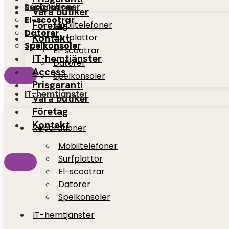
Reparationer
Surfplattor
Våra butiker
El-scootrar
Företag
Mobiltelefoner
Datorer
Kontakt
Surfplattor
Spelkonsoler
El-scootrar
IT-hemtjänster
Datorer
Access
Spelkonsoler
Prisgaranti
IT-hemtjänster
Våra butiker
Företag
Kontakt
Reparationer
Mobiltelefoner
Surfplattor
El-scootrar
Datorer
Spelkonsoler
IT-hemtjänster