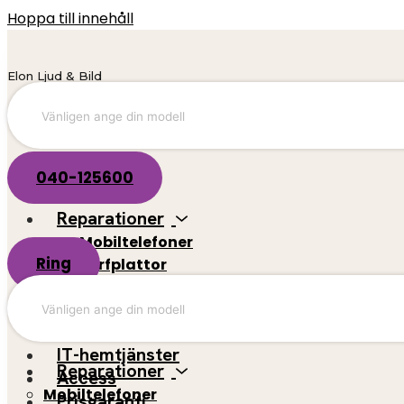
Hoppa till innehåll
Elon Ljud & Bild
040-125600
Reparationer
Mobiltelefoner
Ring
Surfplattor
El-scootrar
Datorer
Spelkonsoler
IT-hemtjänster
Reparationer
Access
Mobiltelefoner
Prisgaranti