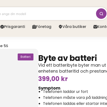
Prisgaranti
Företag
Våra butiker
Kont
ne 5S
Byte av batteri
Batteri
Vid ett batteribyte byter man ut 
enhetens batteritid och prestan
399,00
kr
Symptom
Telefonen laddar ur fort
Telefonen måste vara på laddning 
Telefonen laddas eller startar int