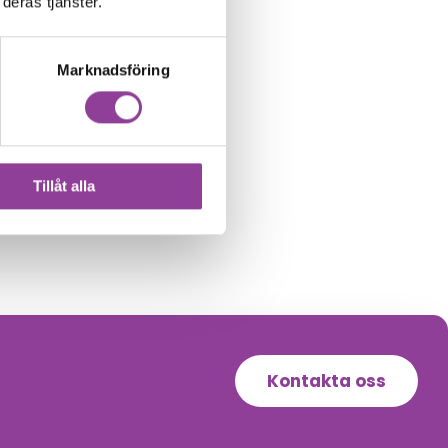
deras tjänster.
Marknadsföring
Tillåt alla
Kontakta oss