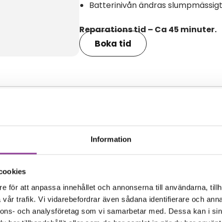
Batterinivån ändras slumpmässig
Reparations tid – Ca 45 minuter.
Boka tid
amma modell
Information
cookies
e för att anpassa innehållet och annonserna till användarna, tillh
vår trafik. Vi vidarebefordrar även sådana identifierare och anna
nnons- och analysföretag som vi samarbetar med. Dessa kan i sin