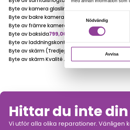
Byte av samtalshögtalare
399,00
kr
med annan information som du 
Byte av kamera glaslins
499,00
kr
Samtyckesval
Byte av bakre kamera
499,00
kr
Nödvändig
Byte av främre kamera
399,00
kr
Byte av baksida
799,00
kr
Byte av laddningskontakt
549,00
kr
Byte av skärm (Tredjepartstillverkad)
599,00
kr
Avvisa
Byte av skärm Kvalité A (Original Display)
999,0
Hittar du inte di
Vi utför alla olika reparationer. Vänligen 