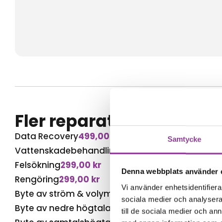
Fler reparationer för s
Data Recovery
499,00
kr
Samtycke
Vattenskadebehandling
499,00
kr
Felsökning
299,00
kr
Denna webbplats använder 
Rengöring
299,00
kr
Vi använder enhetsidentifierar
Byte av ström & volym
499,00
kr
sociala medier och analysera 
Byte av nedre högtalare
499,00
kr
till de sociala medier och a