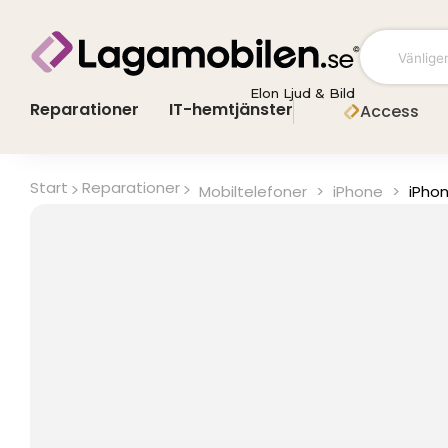
Hoppa
till
innehåll
Elon Ljud & Bild
Reparationer
IT-hemtjänster
Access
Start
Reparationer
Mobiltelefoner
>
iPhone
>
iPho