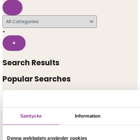
×
Search Results
Popular Searches
iphone 15
iphone
Samtycke
Information
xiaomi redmi
Denna webbplats använder cookies