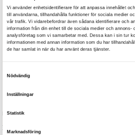
ip
Vi använder enhetsidentifierare för att anpassa innehållet o
till användarna, tillhandahålla funktioner för sociala medier 
iph
vår trafik. Vi vidarebefordrar även sådana identifierare och 
information från din enhet till de sociala medier och annons- 
xia
analysföretag som vi samarbetar med. Dessa kan i sin tur 
informationen med annan information som du har tillhandahåll
xiaomi
de har samlat in när du har använt deras tjänster.
iphon
Samtyckesval
Nödvändig
iphone 13
Inställningar
skrivare
Load More
Statistik
0,00
kr
0
Varukorg
Start
Marknadsföring