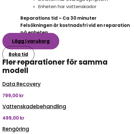
Enheten har vattenskador
Reparations tid – Ca 30 minuter
Felsökningen är kostnadsfri vid en reparation
på enheten
Lägg i varukorg
Boka tid
Fler reparationer för samma
modell
Data Recovery
799,00
kr
Vattenskadebehandling
499,00
kr
Rengöring