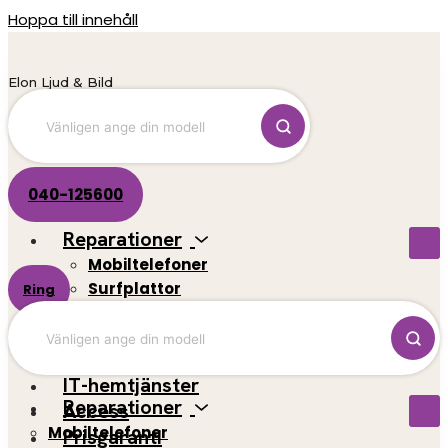
Hoppa till innehåll
Elon Ljud & Bild
040-125600
Reparationer
Mobiltelefoner
Surfplattor
Ring
El-scootrar
Datorer
Spelkonsoler
IT-hemtjänster
Reparationer
Access
Mobiltelefoner
Prisgaranti