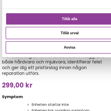
Reparationer
Tillåt alla
Mobiltelefoner
>
Samsung Galaxy Z-Serie
>
Samsung Flip 7 FE
Tillåt urval
Felsökning
Avvisa
Felsökning
Vid felsökning av enhet undersöker vi noggrant
både hårdvara och mjukvara, identifierar felet
och ger dig ett prisförslag innan någon
reparation utförs.
299,00
kr
Symptom
Enheten startar inte
Enheten har ovanliga symptom