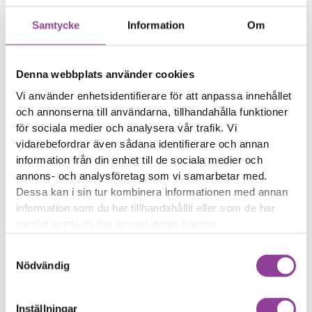
information och data
från skadade telefoner,
Samtycke
Information
Om
surfplattor & datorer.
899,00
kr
Denna webbplats använder cookies
Symptom
Enheten startar inte
Vi använder enhetsidentifierare för att anpassa innehållet
Du har viktig data i
och annonserna till användarna, tillhandahålla funktioner
enheten
för sociala medier och analysera vår trafik. Vi
vidarebefordrar även sådana identifierare och annan
Reparationstid – Ca 120
information från din enhet till de sociala medier och
minuter
annons- och analysföretag som vi samarbetar med.
Boka tid
Dessa kan i sin tur kombinera informationen med annan
information som du har tillhandahållit eller som de har
samlat in när du har använt deras tjänster.
Samtyckesval
Nödvändig
Fler reparationer för samma
modell
Inställningar