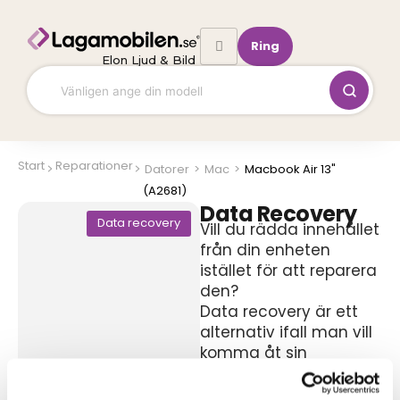
Hoppa
till
Ring
innehåll
Elon Ljud & Bild
Start
Reparationer
Datorer
>
Mac
>
Macbook Air 13"
(A2681)
Data Recovery
Data recovery
Vill du rädda innehållet
från din enheten
istället för att reparera
den?
Data recovery är ett
alternativ ifall man vill
komma åt sin
information.
Vi räddar din