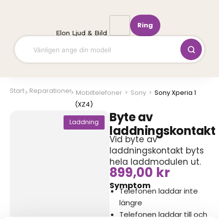
Hoppa
till
Ring
innehåll
Elon Ljud & Bild
Start
Reparationer
Mobiltelefoner
>
Sony
>
Sony Xperia 1
(XZ4)
Byte av
Laddning
laddningskontakt
Vid byte av
laddningskontakt byts
hela laddmodulen ut.
899,00
kr
Symptom
Telefonen laddar inte
längre
Telefonen laddar till och