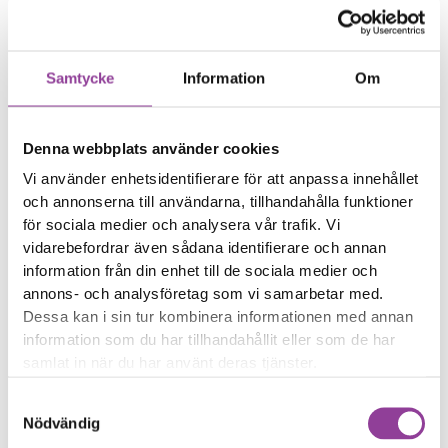
från
Laddarens kontakt
glappar från telefonen
Samtycke
Information
Om
Reparations tid – Ca 60
minuter
Denna webbplats använder cookies
Boka tid
Vi använder enhetsidentifierare för att anpassa innehållet
och annonserna till användarna, tillhandahålla funktioner
för sociala medier och analysera vår trafik. Vi
vidarebefordrar även sådana identifierare och annan
information från din enhet till de sociala medier och
Fler reparationer för samma
annons- och analysföretag som vi samarbetar med.
modell
Dessa kan i sin tur kombinera informationen med annan
information som du har tillhandahållit eller som de har
Felsökning
299,00
kr
samlat in när du har använt deras tjänster.
Rengöring
299,00
kr
Byte av ström & volym
Samtyckesval
599,00
kr
Nödvändig
Byte av nedre högtalare
599,00
kr