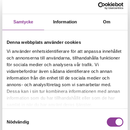
har börjat lossna
Trådlös laddning eller
NFC fungerar sämre
Samtycke
Information
Om
Reparations tid – Ca 60
minuter
Denna webbplats använder cookies
Boka tid
Vi använder enhetsidentifierare för att anpassa innehållet
och annonserna till användarna, tillhandahålla funktioner
för sociala medier och analysera vår trafik. Vi
vidarebefordrar även sådana identifierare och annan
information från din enhet till de sociala medier och
Fler reparationer för samma
annons- och analysföretag som vi samarbetar med.
modell
Dessa kan i sin tur kombinera informationen med annan
information som du har tillhandahållit eller som de har
Felsökning
299,00
kr
samlat in när du har använt deras tjänster.
Rengöring
299,00
kr
Byte av ström & volym
599,00
kr
Samtyckesval
Nödvändig
Byte av nedre högtalare
599,00
kr