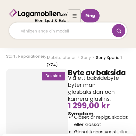
Hoppa
till
Ring
innehåll
Elon Ljud & Bild
Start
Reparationer
Mobiltelefoner
>
Sony
>
Sony Xperia 1
(XZ4)
Byte av baksida
Baksida
Vid ett baksidebyte
byter man
glasbaksidan och
kamera glaslins.
1 299,00
kr
Symptom
Glaset är repigt, skadat
eller krossat
Glaset känns vasst eller