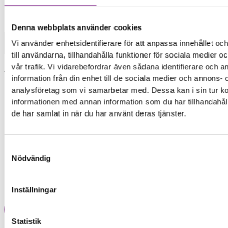
Mobiltelefoner
>
Huawei
>
Huawei P10 Plus
Denna webbplats använder cookies
Laddning
Vi använder enhetsidentifierare för att anpassa innehållet o
till användarna, tillhandahålla funktioner för sociala medier 
Byte av laddningskontakt
vår trafik. Vi vidarebefordrar även sådana identifierare och 
Vid byte av laddningskontakt byts hela
information från din enhet till de sociala medier och annons- 
laddmodulen ut.
analysföretag som vi samarbetar med. Dessa kan i sin tur 
informationen med annan information som du har tillhandahåll
699,00
kr
de har samlat in när du har använt deras tjänster.
Symptom
Samtyckesval
Telefonen laddar inte längre
Nödvändig
Telefonen laddar till och från
Laddarens kontakt glappar från telefonen
Inställningar
Reparations tid – Ca 60 minuter
Lägg i varukorg
Statistik