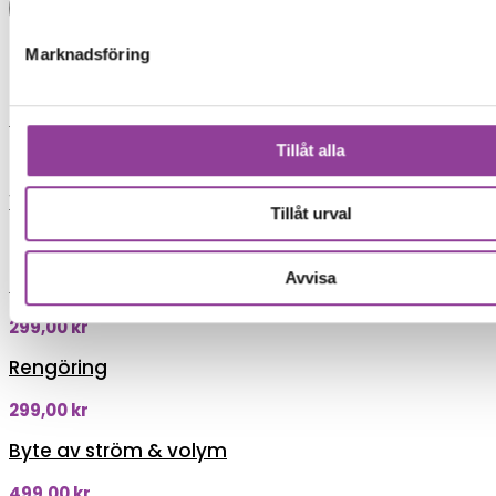
Boka tid
Fler reparationer för samma
Marknadsföring
modell
Data Recovery
Tillåt alla
599,00
kr
Vattenskadebehandling
Tillåt urval
499,00
kr
Avvisa
Felsökning
299,00
kr
Rengöring
299,00
kr
Byte av ström & volym
499,00
kr