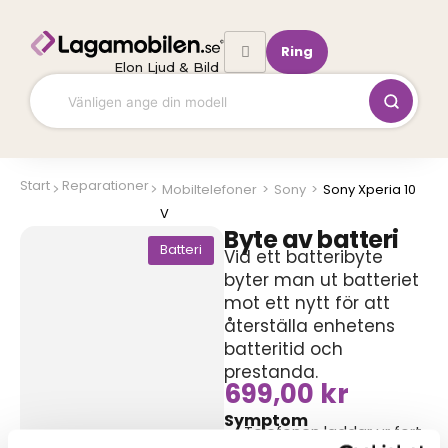
Hoppa
till
Ring
innehåll
Elon Ljud & Bild
Start
Reparationer
Mobiltelefoner
>
Sony
>
Sony Xperia 10
V
Byte av batteri
Batteri
Vid ett batteribyte
byter man ut batteriet
mot ett nytt för att
återställa enhetens
batteritid och
prestanda.
699,00
kr
Symptom
Telefonen laddar ur fort