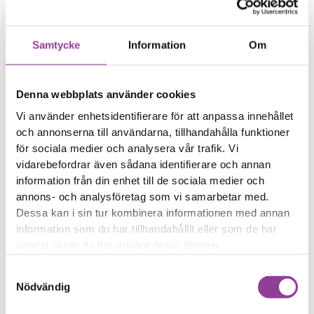
Telefonen måste vara
på laddning för att
starta
Samtycke
Information
Om
Telefonen laddas eller
startar inte längre
Batterinivån ändras
Denna webbplats använder cookies
slumpmässigt
Vi använder enhetsidentifierare för att anpassa innehållet
och annonserna till användarna, tillhandahålla funktioner
Reparations tid – Ca 45
för sociala medier och analysera vår trafik. Vi
minuter
vidarebefordrar även sådana identifierare och annan
Boka tid
information från din enhet till de sociala medier och
annons- och analysföretag som vi samarbetar med.
Dessa kan i sin tur kombinera informationen med annan
information som du har tillhandahållit eller som de har
samlat in när du har använt deras tjänster.
Fler reparationer för samma
Samtyckesval
modell
Nödvändig
Byte av ström & volym
1 199,00
kr